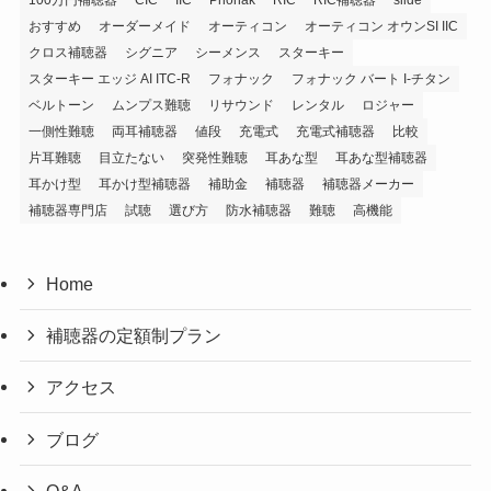
おすすめ
オーダーメイド
オーティコン
オーティコン オウンSI IIC
クロス補聴器
シグニア
シーメンス
スターキー
スターキー エッジ AI ITC-R
フォナック
フォナック バート I-チタン
ベルトーン
ムンプス難聴
リサウンド
レンタル
ロジャー
一側性難聴
両耳補聴器
値段
充電式
充電式補聴器
比較
片耳難聴
目立たない
突発性難聴
耳あな型
耳あな型補聴器
耳かけ型
耳かけ型補聴器
補助金
補聴器
補聴器メーカー
補聴器専門店
試聴
選び方
防水補聴器
難聴
高機能
Home
補聴器の定額制プラン
アクセス
ブログ
Q&A