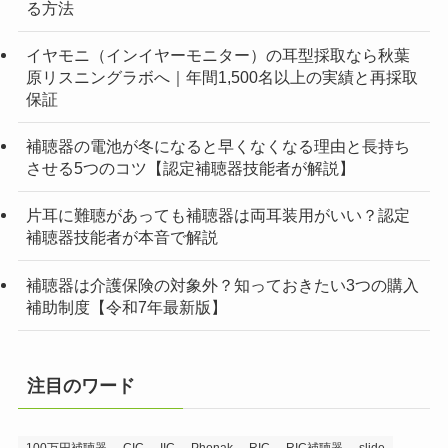
る方法
イヤモニ（インイヤーモニター）の耳型採取なら秋葉
原リスニングラボへ｜年間1,500名以上の実績と再採取
保証
補聴器の電池が冬になると早くなくなる理由と長持ち
させる5つのコツ【認定補聴器技能者が解説】
片耳に難聴があっても補聴器は両耳装用がいい？認定
補聴器技能者が本音で解説
補聴器は介護保険の対象外？知っておきたい3つの購入
補助制度【令和7年最新版】
注目のワード
100万円補聴器
CIC
IIC
Phonak
RIC
RIC補聴器
slide