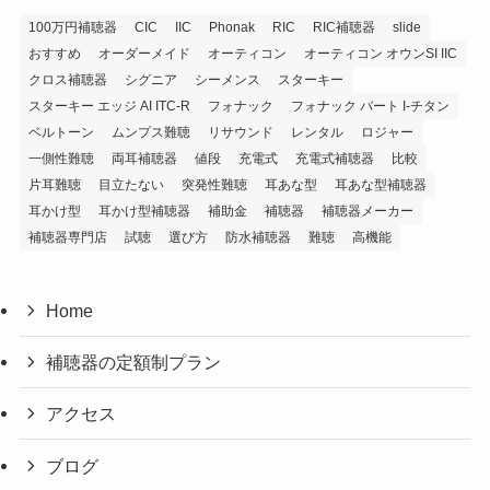
100万円補聴器
CIC
IIC
Phonak
RIC
RIC補聴器
slide
おすすめ
オーダーメイド
オーティコン
オーティコン オウンSI IIC
クロス補聴器
シグニア
シーメンス
スターキー
スターキー エッジ AI ITC-R
フォナック
フォナック バート I-チタン
ベルトーン
ムンプス難聴
リサウンド
レンタル
ロジャー
一側性難聴
両耳補聴器
値段
充電式
充電式補聴器
比較
片耳難聴
目立たない
突発性難聴
耳あな型
耳あな型補聴器
耳かけ型
耳かけ型補聴器
補助金
補聴器
補聴器メーカー
補聴器専門店
試聴
選び方
防水補聴器
難聴
高機能
Home
補聴器の定額制プラン
アクセス
ブログ