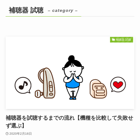
補聴器 試聴
– category –
補聴器 試聴
補聴器を試聴するまでの流れ【機種を比較して失敗せ
ず選ぶ】
2020年2月16日