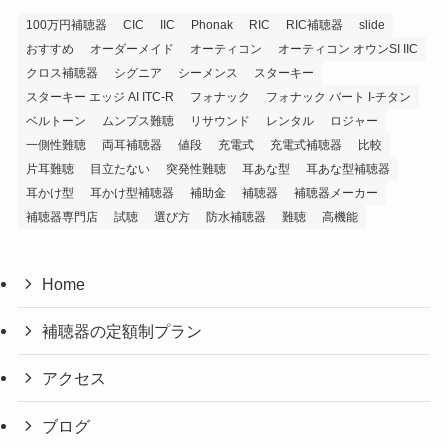
100万円補聴器
CIC
IIC
Phonak
RIC
RIC補聴器
slide
おすすめ
オーダーメイド
オーティコン
オーティコン オウンSI IIC
クロス補聴器
シグニア
シーメンス
スターキー
スターキー エッジ AI ITC-R
フォナック
フォナック バート I-チタン
ベルトーン
ムンプス難聴
リサウンド
レンタル
ロジャー
一側性難聴
両耳補聴器
値段
充電式
充電式補聴器
比較
片耳難聴
目立たない
突発性難聴
耳あな型
耳あな型補聴器
耳かけ型
耳かけ型補聴器
補助金
補聴器
補聴器メーカー
補聴器専門店
試聴
選び方
防水補聴器
難聴
高機能
Home
補聴器の定額制プラン
アクセス
ブログ