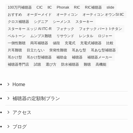
100万円補聴器
CIC
IIC
Phonak
RIC
RIC補聴器
slide
おすすめ
オーダーメイド
オーティコン
オーティコン オウンSI IIC
クロス補聴器
シグニア
シーメンス
スターキー
スターキー エッジ AI ITC-R
フォナック
フォナック バート I-チタン
ベルトーン
ムンプス難聴
リサウンド
レンタル
ロジャー
一側性難聴
両耳補聴器
値段
充電式
充電式補聴器
比較
片耳難聴
目立たない
突発性難聴
耳あな型
耳あな型補聴器
耳かけ型
耳かけ型補聴器
補助金
補聴器
補聴器メーカー
補聴器専門店
試聴
選び方
防水補聴器
難聴
高機能
Home
補聴器の定額制プラン
アクセス
ブログ