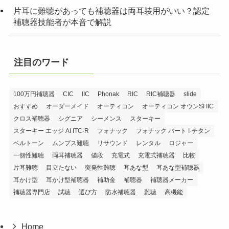
片耳に難聴があっても補聴器は両耳装用がいい？認定
補聴器技能者が本音で解説
注目のワード
100万円補聴器
CIC
IIC
Phonak
RIC
RIC補聴器
slide
おすすめ
オーダーメイド
オーティコン
オーティコン オウンSI IIC
クロス補聴器
シグニア
シーメンス
スターキー
スターキー エッジ AI ITC-R
フォナック
フォナック バート I-チタン
ベルトーン
ムンプス難聴
リサウンド
レンタル
ロジャー
一側性難聴
両耳補聴器
値段
充電式
充電式補聴器
比較
片耳難聴
目立たない
突発性難聴
耳あな型
耳あな型補聴器
耳かけ型
耳かけ型補聴器
補助金
補聴器
補聴器メーカー
補聴器専門店
試聴
選び方
防水補聴器
難聴
高機能
Home