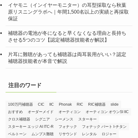
イヤモニ（インイヤーモニター）の耳型採取なら秋葉
原リスニングラボへ｜年間1,500名以上の実績と再採取
保証
補聴器の電池が冬になると早くなくなる理由と長持ち
させる5つのコツ【認定補聴器技能者が解説】
片耳に難聴があっても補聴器は両耳装用がいい？認定
補聴器技能者が本音で解説
注目のワード
100万円補聴器
CIC
IIC
Phonak
RIC
RIC補聴器
slide
おすすめ
オーダーメイド
オーティコン
オーティコン オウンSI IIC
クロス補聴器
シグニア
シーメンス
スターキー
スターキー エッジ AI ITC-R
フォナック
フォナック バート I-チタン
ベルトーン
ムンプス難聴
リサウンド
レンタル
ロジャー