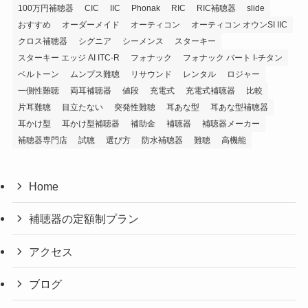
100万円補聴器
CIC
IIC
Phonak
RIC
RIC補聴器
slide
おすすめ
オーダーメイド
オーティコン
オーティコン オウンSI IIC
クロス補聴器
シグニア
シーメンス
スターキー
スターキー エッジ AI ITC-R
フォナック
フォナック バート I-チタン
ベルトーン
ムンプス難聴
リサウンド
レンタル
ロジャー
一側性難聴
両耳補聴器
値段
充電式
充電式補聴器
比較
片耳難聴
目立たない
突発性難聴
耳あな型
耳あな型補聴器
耳かけ型
耳かけ型補聴器
補助金
補聴器
補聴器メーカー
補聴器専門店
試聴
選び方
防水補聴器
難聴
高機能
Home
補聴器の定額制プラン
アクセス
ブログ