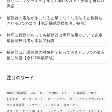
原リスニングラボへ｜年間1,500名以上の実績と再採取
保証
補聴器の電池が冬になると早くなくなる理由と長持ち
させる5つのコツ【認定補聴器技能者が解説】
片耳に難聴があっても補聴器は両耳装用がいい？認定
補聴器技能者が本音で解説
補聴器は介護保険の対象外？知っておきたい3つの購入
補助制度【令和7年最新版】
注目のワード
100万円補聴器
CIC
IIC
Phonak
RIC
RIC補聴器
slide
おすすめ
オーダーメイド
オーティコン
オーティコン オウンSI IIC
クロス補聴器
シグニア
シーメンス
スターキー
スターキー エッジ AI ITC-R
フォナック
フォナック バート I-チタン