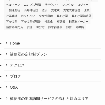
ベルトーン
ムンプス難聴
リサウンド
レンタル
ロジャー
一側性難聴
両耳補聴器
値段
充電式
充電式補聴器
比較
片耳難聴
目立たない
突発性難聴
耳あな型
耳あな型補聴器
耳かけ型
耳かけ型補聴器
補助金
補聴器
補聴器メーカー
補聴器専門店
試聴
選び方
防水補聴器
難聴
高機能
Home
補聴器の定額制プラン
アクセス
ブログ
Q&A
補聴器の出張訪問サービスの流れと対応エリア