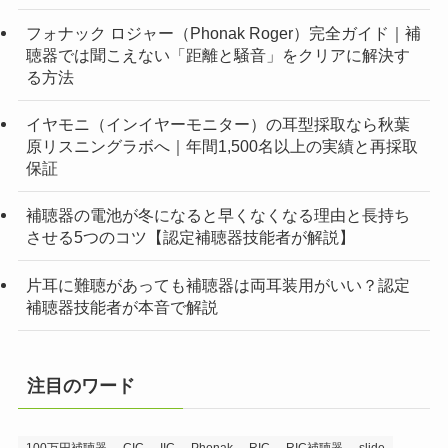
フォナック ロジャー（Phonak Roger）完全ガイド｜補
聴器では聞こえない「距離と騒音」をクリアに解決す
る方法
イヤモニ（インイヤーモニター）の耳型採取なら秋葉
原リスニングラボへ｜年間1,500名以上の実績と再採取
保証
補聴器の電池が冬になると早くなくなる理由と長持ち
させる5つのコツ【認定補聴器技能者が解説】
片耳に難聴があっても補聴器は両耳装用がいい？認定
補聴器技能者が本音で解説
注目のワード
100万円補聴器
CIC
IIC
Phonak
RIC
RIC補聴器
slide