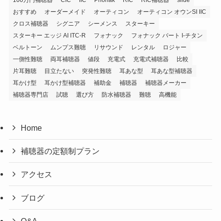
おすすめ
オーダーメイド
オーティコン
オーティコン オウンSI IIC
クロス補聴器
シグニア
シーメンス
スターキー
スターキー エッジ AI ITC-R
フォナック
フォナック バート I-チタン
ベルトーン
ムンプス難聴
リサウンド
レンタル
ロジャー
一側性難聴
両耳補聴器
値段
充電式
充電式補聴器
比較
片耳難聴
目立たない
突発性難聴
耳あな型
耳あな型補聴器
耳かけ型
耳かけ型補聴器
補助金
補聴器
補聴器メーカー
補聴器専門店
試聴
選び方
防水補聴器
難聴
高機能
Home
補聴器の定額制プラン
アクセス
ブログ
Q&A