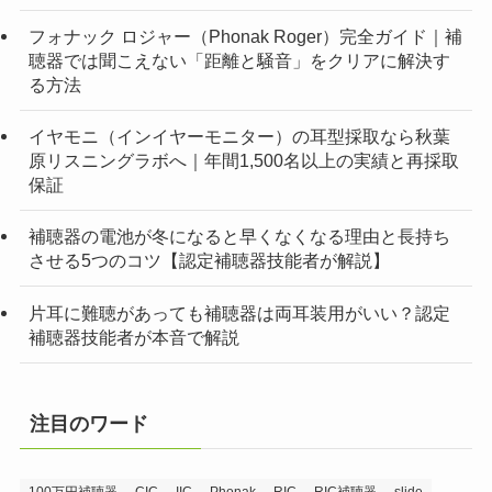
フォナック ロジャー（Phonak Roger）完全ガイド｜補
聴器では聞こえない「距離と騒音」をクリアに解決す
る方法
イヤモニ（インイヤーモニター）の耳型採取なら秋葉
原リスニングラボへ｜年間1,500名以上の実績と再採取
保証
補聴器の電池が冬になると早くなくなる理由と長持ち
させる5つのコツ【認定補聴器技能者が解説】
片耳に難聴があっても補聴器は両耳装用がいい？認定
補聴器技能者が本音で解説
注目のワード
100万円補聴器
CIC
IIC
Phonak
RIC
RIC補聴器
slide