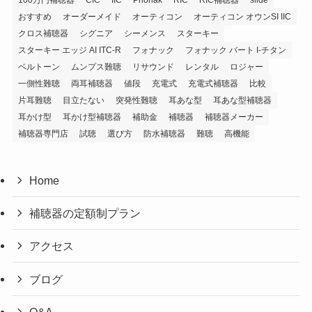
おすすめ
オーダーメイド
オーティコン
オーティコン オウンSI IIC
クロス補聴器
シグニア
シーメンス
スターキー
スターキー エッジ AI ITC-R
フォナック
フォナック バート I-チタン
ベルトーン
ムンプス難聴
リサウンド
レンタル
ロジャー
一側性難聴
両耳補聴器
値段
充電式
充電式補聴器
比較
片耳難聴
目立たない
突発性難聴
耳あな型
耳あな型補聴器
耳かけ型
耳かけ型補聴器
補助金
補聴器
補聴器メーカー
補聴器専門店
試聴
選び方
防水補聴器
難聴
高機能
Home
補聴器の定額制プラン
アクセス
ブログ
Q&A