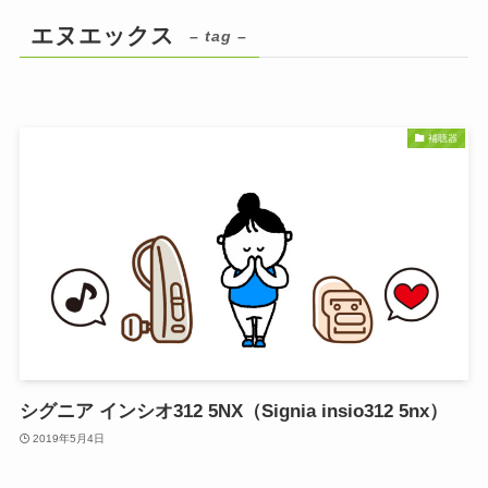
エヌエックス
– tag –
補聴器
シグニア インシオ312 5NX（Signia insio312 5nx）
2019年5月4日