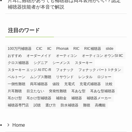
片耳に難聴があっても補聴器は両耳装用がいい？認定
補聴器技能者が本音で解説
注目のワード
100万円補聴器
CIC
IIC
Phonak
RIC
RIC補聴器
slide
おすすめ
オーダーメイド
オーティコン
オーティコン オウンSI IIC
クロス補聴器
シグニア
シーメンス
スターキー
スターキー エッジ AI ITC-R
フォナック
フォナック バート I-チタン
ベルトーン
ムンプス難聴
リサウンド
レンタル
ロジャー
一側性難聴
両耳補聴器
値段
充電式
充電式補聴器
比較
片耳難聴
目立たない
突発性難聴
耳あな型
耳あな型補聴器
耳かけ型
耳かけ型補聴器
補助金
補聴器
補聴器メーカー
補聴器専門店
試聴
選び方
防水補聴器
難聴
高機能
Home