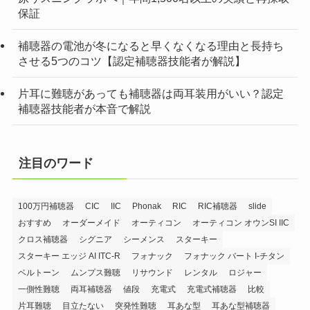
保証
補聴器の電池が冬になると早くなくなる理由と長持ち
させる5つのコツ【認定補聴器技能者が解説】
片耳に難聴があっても補聴器は両耳装用がいい？認定
補聴器技能者が本音で解説
注目のワード
100万円補聴器
CIC
IIC
Phonak
RIC
RIC補聴器
slide
おすすめ
オーダーメイド
オーティコン
オーティコン オウンSI IIC
クロス補聴器
シグニア
シーメンス
スターキー
スターキー エッジ AI ITC-R
フォナック
フォナック バート I-チタン
ベルトーン
ムンプス難聴
リサウンド
レンタル
ロジャー
一側性難聴
両耳補聴器
値段
充電式
充電式補聴器
比較
片耳難聴
目立たない
突発性難聴
耳あな型
耳あな型補聴器