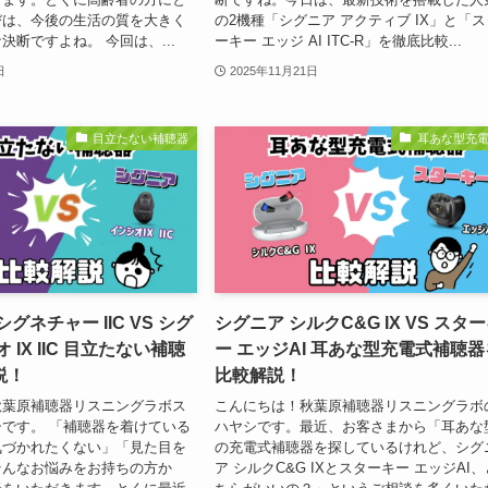
びは、今後の生活の質を大きく
の2機種「シグニア アクティブ IX」と「ス
決断ですよね。 今回は、...
ーキー エッジ AI ITC-R」を徹底比較...
日
2025年11月21日
目立たない補聴器
耳あな型充
グネチャー IIC VS シグ
シグニア シルクC&G IX VS スタ
 IX IIC 目立たない補聴
ー エッジAI 耳あな型充電式補聴器
説！
比較解説！
秋葉原補聴器リスニングラボス
こんにちは！秋葉原補聴器リスニングラボ
です。 「補聴器を着けている
ハヤシです。最近、お客さまから「耳あな
気づかれたくない」「見た目を
の充電式補聴器を探しているけれど、シグ
そんなお悩みをお持ちの方か
ア シルクC&G IXとスターキー エッジAI、