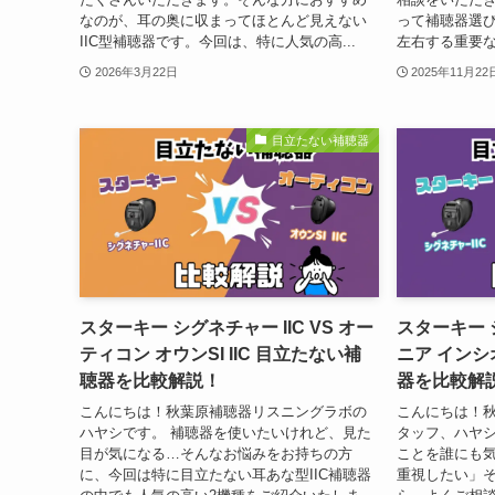
なのが、耳の奥に収まってほとんど見えない
って補聴器選
IIC型補聴器です。今回は、特に人気の高...
左右する重要な
2026年3月22日
2025年11月22
目立たない補聴器
スターキー シグネチャー IIC VS オー
スターキー シ
ティコン オウンSI IIC 目立たない補
ニア インシオ
聴器を比較解説！
器を比較解
こんにちは！秋葉原補聴器リスニングラボの
こんにちは！
ハヤシです。 補聴器を使いたいけれど、見た
タッフ、ハヤシ
目が気になる…そんなお悩みをお持ちの方
ことを誰にも
に、今回は特に目立たない耳あな型IIC補聴器
重視したい」