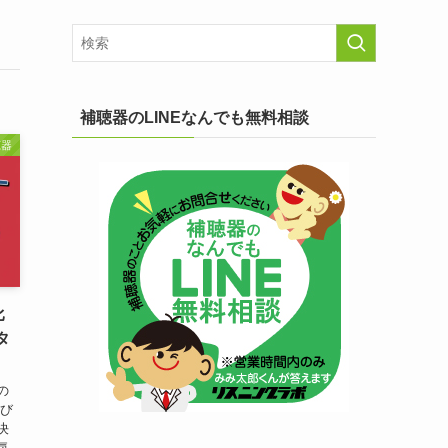
補聴器のLINEなんでも無料相談
聴器
比
タ
の
選び
決
気