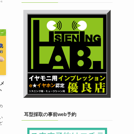
だ
カー
器メ
か
の
ら
耳型採取の事前web予約
い
ど