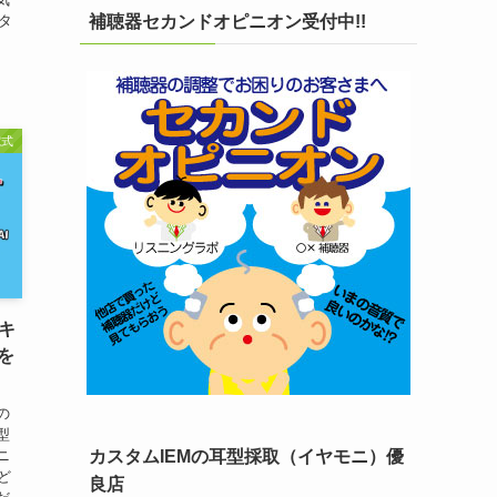
タ
補聴器セカンドオピニオン受付中!!
電式
ーキ
を
の
型
ニ
カスタムIEMの耳型採取（イヤモニ）優
ど
良店