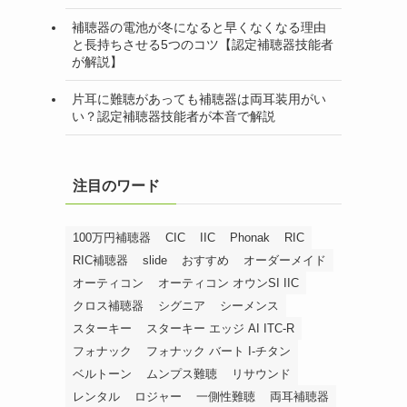
補聴器の電池が冬になると早くなくなる理由
と長持ちさせる5つのコツ【認定補聴器技能者
が解説】
片耳に難聴があっても補聴器は両耳装用がい
い？認定補聴器技能者が本音で解説
注目のワード
100万円補聴器
CIC
IIC
Phonak
RIC
RIC補聴器
slide
おすすめ
オーダーメイド
オーティコン
オーティコン オウンSI IIC
クロス補聴器
シグニア
シーメンス
スターキー
スターキー エッジ AI ITC-R
フォナック
フォナック バート I-チタン
ベルトーン
ムンプス難聴
リサウンド
レンタル
ロジャー
一側性難聴
両耳補聴器