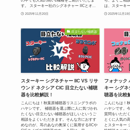
の中でも人気の高い2機種をご紹介いたしま
ら、よくご相
す。 スターキー社のシグネチャー IICとオ...
は、スターキー 
2025年11月20日
2025年11月19
目立たない補聴器
スターキー シグネチャー IIC VS リサ
フォナック バ
ウンド ネクシア CIC 目立たない補聴
キー シグネ
器を比較解説！
聴器を比較
こんにちは！秋葉原補聴器リスニングラボの
こんにちは！
ハヤシです。 補聴器を選ぶ際に人に気づかれ
ハヤシです。
たくない目立たない補聴器がほしいというご
質問をいただ
相談をよくいただきます。そんな方におすす
とくに人気の高
めなのが、耳のあなの奥深くに装用するIICや
とスターキー 