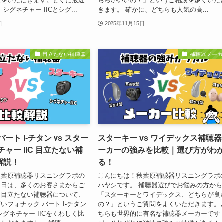
談をいただきます。とくに最近
ちらがいいの？」というご相談を多くいた
シグネチャー IICとシグ...
きます。 確かに、どちらも人気の高...
日
2025年11月15日
目立たない補聴器
補聴器メー
ート I-チタン vs スター
スターキー vs ワイデックス補聴
チャー IIC 目立たない補
ーカーの強みを比較｜選び方がわ
解説！
る！
秋葉原補聴器リスニングラボの
こんにちは！秋葉原補聴器リスニングラボ
今日は、多くのお客さまからご
ハヤシです。 補聴器選びでお悩みの方か
く目立たない補聴器について、
「スターキーとワイデックス、どちらが良
いフォナック バート I-チタン
の？」というご質問をよくいただきます。
シグネチャー IICをくわしく比
ちらも世界的に有名な補聴器メーカーです