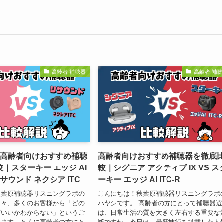
高齢者 補聴器
高齢者 補
】高齢者向けおすすめ補聴
高齢者向けおすすめ補聴器を徹底
｜スターキー エッジ AI
較｜シグニア アクティブ IX VS ス
 リサウンド ネクシア ITC
ーキー エッジ AI ITC-R
秋葉原補聴器リスニングラボの
こんにちは！秋葉原補聴器リスニングラボ
日々、多くのお客様から「どの
ハヤシです。 高齢者の方にとって補聴器
ばいいかわからない」というご
は、日常生活の質を大きく左右する重要な
きます。とくに高齢者の方にと
断ですね。今日は、最新技術を搭載した人