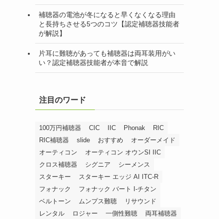
補聴器の電池が冬になると早くなくなる理由
と長持ちさせる5つのコツ【認定補聴器技能者
が解説】
片耳に難聴があっても補聴器は両耳装用がい
い？認定補聴器技能者が本音で解説
注目のワード
100万円補聴器
CIC
IIC
Phonak
RIC
RIC補聴器
slide
おすすめ
オーダーメイド
オーティコン
オーティコン オウンSI IIC
クロス補聴器
シグニア
シーメンス
スターキー
スターキー エッジ AI ITC-R
フォナック
フォナック バート I-チタン
ベルトーン
ムンプス難聴
リサウンド
レンタル
ロジャー
一側性難聴
両耳補聴器