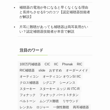
補聴器の電池が冬になると早くなくなる理由
と長持ちさせる5つのコツ【認定補聴器技能者
が解説】
片耳に難聴があっても補聴器は両耳装用がい
い？認定補聴器技能者が本音で解説
注目のワード
100万円補聴器
CIC
IIC
Phonak
RIC
RIC補聴器
slide
おすすめ
オーダーメイド
オーティコン
オーティコン オウンSI IIC
クロス補聴器
シグニア
シーメンス
スターキー
スターキー エッジ AI ITC-R
フォナック
フォナック バート I-チタン
ベルトーン
ムンプス難聴
リサウンド
レンタル
ロジャー
一側性難聴
両耳補聴器