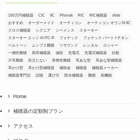
100万円補聴器
CIC
IIC
Phonak
RIC
RIC補聴器
slide
おすすめ
オーダーメイド
オーティコン
オーティコン オウンSI IIC
クロス補聴器
シグニア
シーメンス
スターキー
スターキー エッジ AI ITC-R
フォナック
フォナック バート I-チタン
ベルトーン
ムンプス難聴
リサウンド
レンタル
ロジャー
一側性難聴
両耳補聴器
値段
充電式
充電式補聴器
比較
片耳難聴
目立たない
突発性難聴
耳あな型
耳あな型補聴器
耳かけ型
耳かけ型補聴器
補助金
補聴器
補聴器メーカー
補聴器専門店
試聴
選び方
防水補聴器
難聴
高機能
Home
補聴器の定額制プラン
アクセス