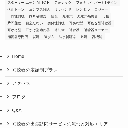
スターキー エッジ AI ITC-R
フォナック
フォナック バート I-チタン
ベルトーン
ムンプス難聴
リサウンド
レンタル
ロジャー
一側性難聴
両耳補聴器
値段
充電式
充電式補聴器
比較
片耳難聴
目立たない
突発性難聴
耳あな型
耳あな型補聴器
耳かけ型
耳かけ型補聴器
補助金
補聴器
補聴器メーカー
補聴器専門店
試聴
選び方
防水補聴器
難聴
高機能
Home
補聴器の定額制プラン
アクセス
ブログ
Q&A
補聴器の出張訪問サービスの流れと対応エリア