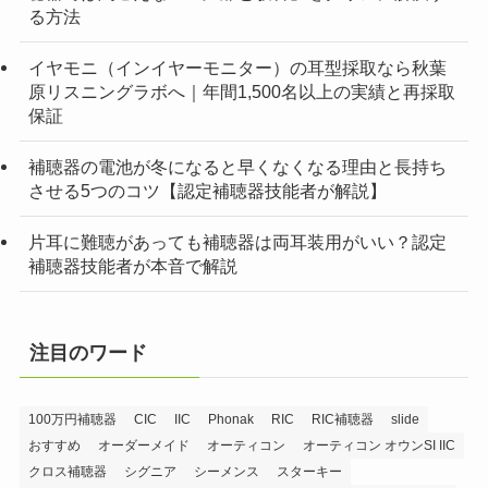
る方法
イヤモニ（インイヤーモニター）の耳型採取なら秋葉
原リスニングラボへ｜年間1,500名以上の実績と再採取
保証
補聴器の電池が冬になると早くなくなる理由と長持ち
させる5つのコツ【認定補聴器技能者が解説】
片耳に難聴があっても補聴器は両耳装用がいい？認定
補聴器技能者が本音で解説
注目のワード
100万円補聴器
CIC
IIC
Phonak
RIC
RIC補聴器
slide
おすすめ
オーダーメイド
オーティコン
オーティコン オウンSI IIC
クロス補聴器
シグニア
シーメンス
スターキー