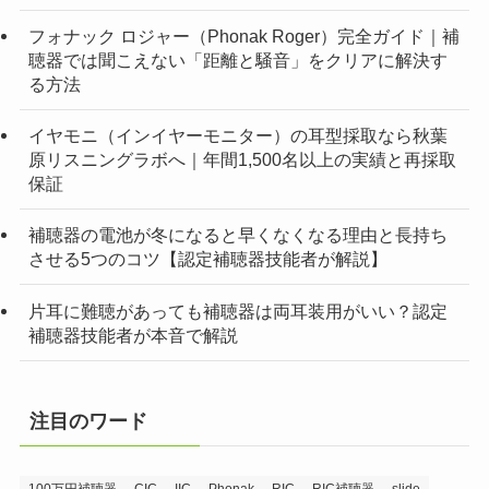
フォナック ロジャー（Phonak Roger）完全ガイド｜補
聴器では聞こえない「距離と騒音」をクリアに解決す
る方法
イヤモニ（インイヤーモニター）の耳型採取なら秋葉
原リスニングラボへ｜年間1,500名以上の実績と再採取
保証
補聴器の電池が冬になると早くなくなる理由と長持ち
させる5つのコツ【認定補聴器技能者が解説】
片耳に難聴があっても補聴器は両耳装用がいい？認定
補聴器技能者が本音で解説
注目のワード
100万円補聴器
CIC
IIC
Phonak
RIC
RIC補聴器
slide