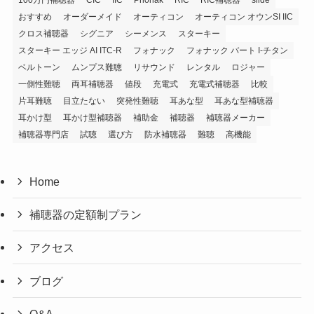
おすすめ
オーダーメイド
オーティコン
オーティコン オウンSI IIC
クロス補聴器
シグニア
シーメンス
スターキー
スターキー エッジ AI ITC-R
フォナック
フォナック バート I-チタン
ベルトーン
ムンプス難聴
リサウンド
レンタル
ロジャー
一側性難聴
両耳補聴器
値段
充電式
充電式補聴器
比較
片耳難聴
目立たない
突発性難聴
耳あな型
耳あな型補聴器
耳かけ型
耳かけ型補聴器
補助金
補聴器
補聴器メーカー
補聴器専門店
試聴
選び方
防水補聴器
難聴
高機能
Home
補聴器の定額制プラン
アクセス
ブログ
Q&A