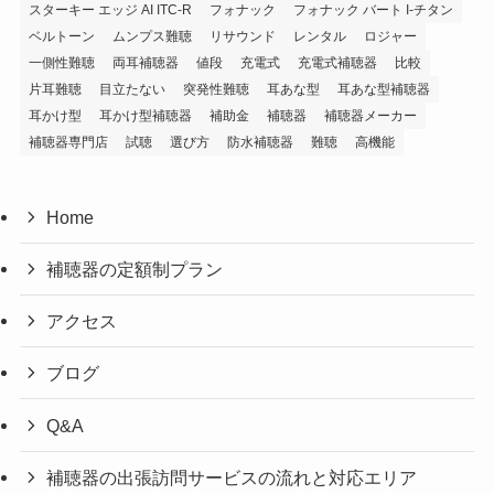
スターキー エッジ AI ITC-R
フォナック
フォナック バート I-チタン
ベルトーン
ムンプス難聴
リサウンド
レンタル
ロジャー
一側性難聴
両耳補聴器
値段
充電式
充電式補聴器
比較
片耳難聴
目立たない
突発性難聴
耳あな型
耳あな型補聴器
耳かけ型
耳かけ型補聴器
補助金
補聴器
補聴器メーカー
補聴器専門店
試聴
選び方
防水補聴器
難聴
高機能
Home
補聴器の定額制プラン
アクセス
ブログ
Q&A
補聴器の出張訪問サービスの流れと対応エリア