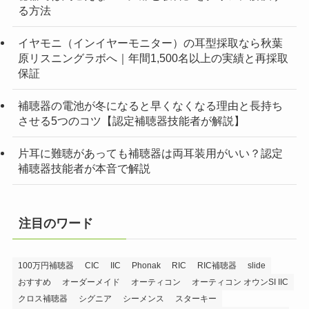
る方法
イヤモニ（インイヤーモニター）の耳型採取なら秋葉
原リスニングラボへ｜年間1,500名以上の実績と再採取
保証
補聴器の電池が冬になると早くなくなる理由と長持ち
させる5つのコツ【認定補聴器技能者が解説】
片耳に難聴があっても補聴器は両耳装用がいい？認定
補聴器技能者が本音で解説
注目のワード
100万円補聴器
CIC
IIC
Phonak
RIC
RIC補聴器
slide
おすすめ
オーダーメイド
オーティコン
オーティコン オウンSI IIC
クロス補聴器
シグニア
シーメンス
スターキー