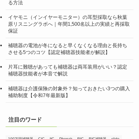
る方法
イヤモニ（インイヤーモニター）の耳型採取なら秋葉
原リスニングラボへ｜年間1,500名以上の実績と再採取
保証
補聴器の電池が冬になると早くなくなる理由と長持ち
させる5つのコツ【認定補聴器技能者が解説】
片耳に難聴があっても補聴器は両耳装用がいい？認定
補聴器技能者が本音で解説
補聴器は介護保険の対象外？知っておきたい3つの購入
補助制度【令和7年最新版】
注目のワード
100万円補聴器
CIC
IIC
Phonak
RIC
RIC補聴器
slide