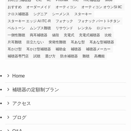
おすすめ
オーダーメイド
オーティコン
オーティコン オウンSI IIC
クロス補聴器
シグニア
シーメンス
スターキー
スターキー エッジ AI ITC-R
フォナック
フォナック バート I-チタン
ベルトーン
ムンプス難聴
リサウンド
レンタル
ロジャー
一側性難聴
両耳補聴器
値段
充電式
充電式補聴器
比較
片耳難聴
目立たない
突発性難聴
耳あな型
耳あな型補聴器
耳かけ型
耳かけ型補聴器
補助金
補聴器
補聴器メーカー
補聴器専門店
試聴
選び方
防水補聴器
難聴
高機能
Home
補聴器の定額制プラン
アクセス
ブログ
Q&A