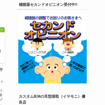
補聴器セカンドオピニオン受付中!!
ンド
サ
ンド
ウ
適
カスタムIEMの耳型採取（イヤモニ）優
ング
良店
.