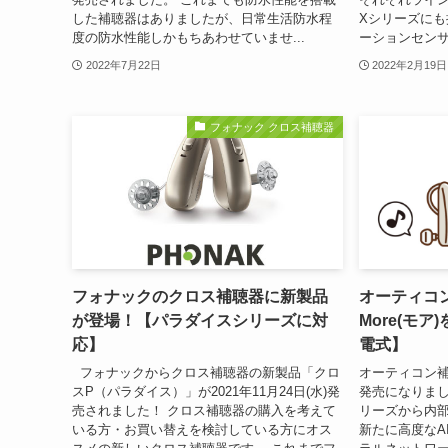
した補聴器はありましたが、日常生活防水程
Xシリーズに
度の防水性能しかもちあわせていませ...
ーションセンサー
2022年7月22日
2022年2月19日
フォナック クロス補聴器
フォナックのクロス補聴器に新製品
オーティコ
が登場！【パラダイスシリーズに対
More(モ
応】
電式】
フォナックからクロス補聴器の新製品「クロ
オーティコン補聴
スP（パラダイス）」が2021年11月24日(水)発
発売になりまし
売されました！ クロス補聴器の購入を考えて
リーズから内
いる方・お買い替えを検討している方にオス
新たに高度なA