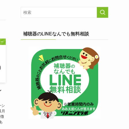
補聴器のLINEなんでも無料相談
ャー
ン
ーシ
1月
特徴
あ