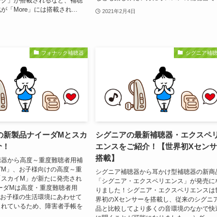
ーク」が搭載されるなど、補聴
「More」には搭載され...
2021年2月4日
フォナック補聴器
シグニア補
の新製品ナイーダMとスカ
シグニアの最新補聴器・エクスペ
介！
エンスをご紹介！【世界初Xセン
搭載】
聴器から高度～重度難聴者用補
ダM」、お子様向けの高度～重
シグニア補聴器から耳かけ型補聴器の新商
「スカイM」が新たに発売され
「シグニア・エクスペリエンス」が発売に
ーダMは高度・重度難聴者用
りました！シグニア・エクスペリエンスは
はお子様の生活環境にあわせて
界初のXセンサーを搭載し、従来のシグニ
されているため、障害者手帳を
品と比較してより多くの音環境のなかで快