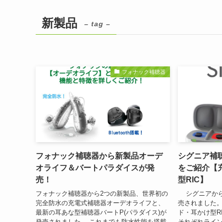
新製品
– tag –
フォナック補聴器
フォナック補聴器から新製品オーデ
シグニア補
オライフ＆バートパラダイスが発
をご紹介【
売！
型RIC】
フォナック補聴器から2つの新製品、世界初の
シグニアから
完全防水の充電式補聴器オーデオライフと、
売されました。
最新の耳あな型補聴器バートP(パラダイス)が
ド・耳かけ型R
発売されました。 これまでも防水性能を搭載
それぞれライン