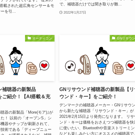
で、補聴器だけでは聞き取りが難...
も搭載された超広角センサー＆モ
を引...
2022年1月27日
オーティコン
GNリサウ
ン補聴器の新製品
GNリサウンド補聴器の新製品【リ
ア)をご紹介！【AI搭載＆充
ウンド・キー】をご紹介！
デンマークの補聴器メーカー・GNリサウ
から新たな補聴器「リサウンド・キー」が
器の新製品「More(モア)｣が
2021年2月15日より発売になります。 リサ
た！ 以前の「オープンS」シ
ンド・キーは価格をおさえつつ補聴器を快
部機器やチップが刷新されて、
に使いたい、Bluetoothや音楽ストリーミ
I技術である「ディープニュー
なども楽しみたい方にオススメの補聴器で..