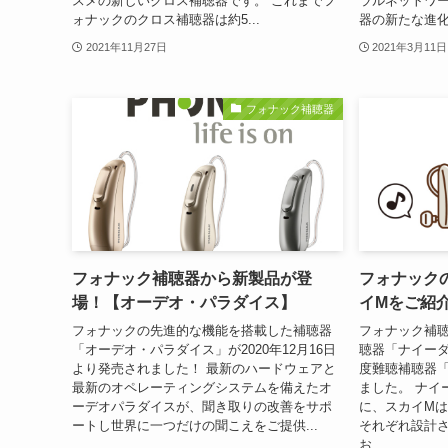
スメの新しいクロス補聴器です。 これまでフ
ラルネットワ
ォナックのクロス補聴器は約5...
器の新たな進化が
2021年11月27日
2021年3月11日
フォナック補聴器
フォナック補聴器から新製品が登
フォナック
場！【オーデオ・パラダイス】
イMをご紹
フォナックの先進的な機能を搭載した補聴器
フォナック補
「オーデオ・パラダイス」が2020年12月16日
聴器「ナイー
より発売されました！ 最新のハードウェアと
度難聴補聴器
最新のオペレーティングシステムを備えたオ
ました。 ナイ
ーデオパラダイスが、聞き取りの改善をサポ
に、スカイM
ートし世界に一つだけの聞こえをご提供...
それぞれ設計
お...