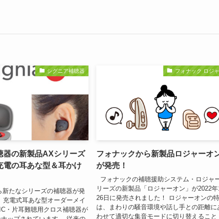
シグニア補聴器
フォナック ロジ
聴器の新製品AXシリーズ
フォナックから新製品ロジャーオ
充電の耳あな型＆耳かけ
が発売！
フォナックの補聴援助システム・ロジャ
リーズの新製品「ロジャーオン」が2022年
新たなシリーズの補聴器が発
26日に発売されました！ ロジャーオンの
 充電式耳あな型オーダーメイ
は、まわりの騒音環境や話し手との距離に
IC・片耳難聴用クロス補聴器が
わせて適切な集音モードに切り替えること
ナップされています。 従来の