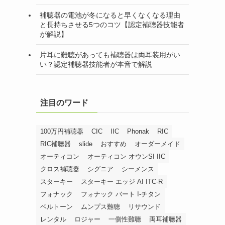
補聴器の電池が冬になると早くなくなる理由
と長持ちさせる5つのコツ【認定補聴器技能者
が解説】
片耳に難聴があっても補聴器は両耳装用がい
い？認定補聴器技能者が本音で解説
注目のワード
100万円補聴器
CIC
IIC
Phonak
RIC
RIC補聴器
slide
おすすめ
オーダーメイド
オーティコン
オーティコン オウンSI IIC
クロス補聴器
シグニア
シーメンス
スターキー
スターキー エッジ AI ITC-R
フォナック
フォナック バート I-チタン
ベルトーン
ムンプス難聴
リサウンド
レンタル
ロジャー
一側性難聴
両耳補聴器