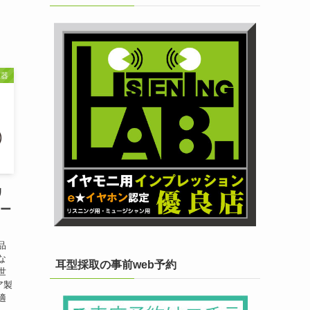
聴器
リ
サー
品
な
耳型採取の事前web予約
世
ア製
適