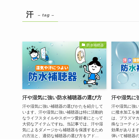
汗
– tag –
防水補聴器
汗や湿気に強い防水補聴器の選び方
汗や湿気に
汗や湿気に強い補聴器の選びかたを紹介して
汗や湿気に強
います。汗や湿気に強い補聴器は特に活動的
に撥水加工を
なライフスタイルやスポーツ愛好者にとって
は、プラズマ
大切なアイテムですね。当記事では、汗や湿
殊なコーティ
気によるダメージから補聴器を保護するため
効果がありま
の方法と、適切な補聴器の選び方をアド...
弾いて補聴器の