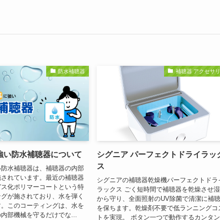
防水補聴器
補聴器 アクセサ
強い防水補聴器について
シグニア パーフェクトドライラッ
ス
い防水補聴器は、補聴器の内部
施されています。最近の補聴器
シグニアの補聴器乾燥機パーフェクトドラ
ガス化ポリマーコートという特
ラックス ごく短時間で補聴器を乾燥させ
ングが施されており、水を弾く
から守り、全面照射のUV除菌で清潔に補
す。このコーティングは、水を
を保ちます。乾燥剤不要で低ランニングコ
内部機械を守るだけでな...
トを実現。 ボタン一つで動作するカンタ