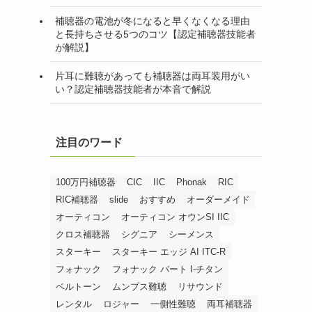
補聴器の電池が冬になると早くなくなる理由
と長持ちさせる5つのコツ【認定補聴器技能者
が解説】
片耳に難聴があっても補聴器は両耳装用がい
い？認定補聴器技能者が本音で解説
注目のワード
100万円補聴器
CIC
IIC
Phonak
RIC
RIC補聴器
slide
おすすめ
オーダーメイド
オーティコン
オーティコン オウンSI IIC
クロス補聴器
シグニア
シーメンス
スターキー
スターキー エッジ AI ITC-R
フォナック
フォナック バート I-チタン
ベルトーン
ムンプス難聴
リサウンド
レンタル
ロジャー
一側性難聴
両耳補聴器