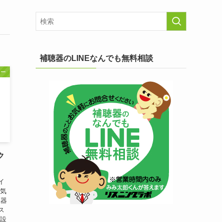
補聴器のLINEなんでも無料相談
リー
ク
イ
湿気
聴器
ス
ン設