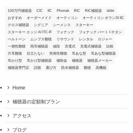
100万円補聴器
CIC
IIC
Phonak
RIC
RIC補聴器
slide
おすすめ
オーダーメイド
オーティコン
オーティコン オウンSI IIC
クロス補聴器
シグニア
シーメンス
スターキー
スターキー エッジ AI ITC-R
フォナック
フォナック バート I-チタン
ベルトーン
ムンプス難聴
リサウンド
レンタル
ロジャー
一側性難聴
両耳補聴器
値段
充電式
充電式補聴器
比較
片耳難聴
目立たない
突発性難聴
耳あな型
耳あな型補聴器
耳かけ型
耳かけ型補聴器
補助金
補聴器
補聴器メーカー
補聴器専門店
試聴
選び方
防水補聴器
難聴
高機能
Home
補聴器の定額制プラン
アクセス
ブログ