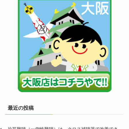
最近の投稿
片耳難聴（一側性難聴）は、クロス補聴器で改善でき