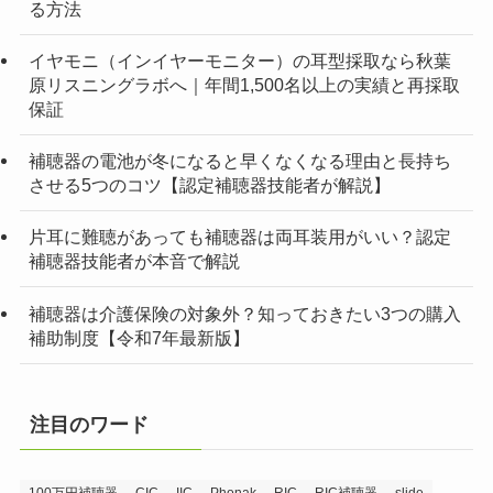
る方法
イヤモニ（インイヤーモニター）の耳型採取なら秋葉
原リスニングラボへ｜年間1,500名以上の実績と再採取
保証
補聴器の電池が冬になると早くなくなる理由と長持ち
させる5つのコツ【認定補聴器技能者が解説】
片耳に難聴があっても補聴器は両耳装用がいい？認定
補聴器技能者が本音で解説
補聴器は介護保険の対象外？知っておきたい3つの購入
補助制度【令和7年最新版】
注目のワード
100万円補聴器
CIC
IIC
Phonak
RIC
RIC補聴器
slide