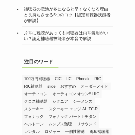
補聴器の電池が冬になると早くなくなる理由
と長持ちさせる5つのコツ【認定補聴器技能者
が解説】
片耳に難聴があっても補聴器は両耳装用がい
い？認定補聴器技能者が本音で解説
注目のワード
100万円補聴器
CIC
IIC
Phonak
RIC
RIC補聴器
slide
おすすめ
オーダーメイド
オーティコン
オーティコン オウンSI IIC
クロス補聴器
シグニア
シーメンス
スターキー
スターキー エッジ AI ITC-R
フォナック
フォナック バート I-チタン
ベルトーン
ムンプス難聴
リサウンド
レンタル
ロジャー
一側性難聴
両耳補聴器