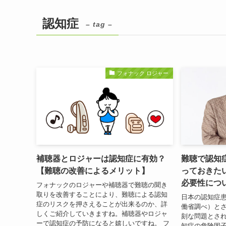
認知症
– tag –
フォナック ロジャー
補聴器とロジャーは認知症に有効？
難聴で認知
【難聴の改善によるメリット】
っておきた
必要性につ
フォナックのロジャーや補聴器で難聴の聞き
取りを改善することにより、難聴による認知
日本の認知症患
症のリスクを押さえることが出来るのか、詳
働省調べ）と
しくご紹介していきますね。補聴器やロジャ
刻な問題とさ
ーで認知症の予防になると嬉しいですね。 フ
知症の危険因