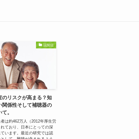
認知症
症のリスクが高まる？知
い関係性そして補聴器の
いて。
者は約462万人（2012年厚生労
されており、日本にとっての深
れています。最近の研究では認
子として、難聴が含まれるよう