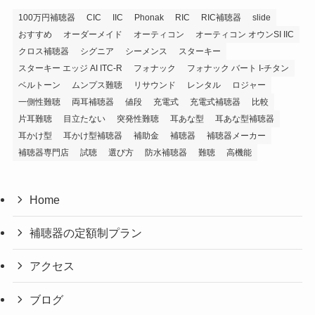
100万円補聴器
CIC
IIC
Phonak
RIC
RIC補聴器
slide
おすすめ
オーダーメイド
オーティコン
オーティコン オウンSI IIC
クロス補聴器
シグニア
シーメンス
スターキー
スターキー エッジ AI ITC-R
フォナック
フォナック バート I-チタン
ベルトーン
ムンプス難聴
リサウンド
レンタル
ロジャー
一側性難聴
両耳補聴器
値段
充電式
充電式補聴器
比較
片耳難聴
目立たない
突発性難聴
耳あな型
耳あな型補聴器
耳かけ型
耳かけ型補聴器
補助金
補聴器
補聴器メーカー
補聴器専門店
試聴
選び方
防水補聴器
難聴
高機能
Home
補聴器の定額制プラン
アクセス
ブログ