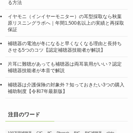
る方法
イヤモニ（インイヤーモニター）の耳型採取なら秋葉
原リスニングラボへ｜年間1,500名以上の実績と再採取
保証
補聴器の電池が冬になると早くなくなる理由と長持ち
させる5つのコツ【認定補聴器技能者が解説】
片耳に難聴があっても補聴器は両耳装用がいい？認定
補聴器技能者が本音で解説
補聴器は介護保険の対象外？知っておきたい3つの購入
補助制度【令和7年最新版】
注目のワード
100万円補聴器
CIC
IIC
Phonak
RIC
RIC補聴器
slide