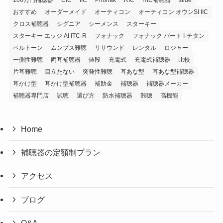
おすすめ
オーダーメイド
オーティコン
オーティコン オウンSI IIC
クロス補聴器
シグニア
シーメンス
スターキー
スターキー エッジ AI ITC-R
フォナック
フォナック バート I-チタン
ベルトーン
ムンプス難聴
リサウンド
レンタル
ロジャー
一側性難聴
両耳補聴器
値段
充電式
充電式補聴器
比較
片耳難聴
目立たない
突発性難聴
耳あな型
耳あな型補聴器
耳かけ型
耳かけ型補聴器
補助金
補聴器
補聴器メーカー
補聴器専門店
試聴
選び方
防水補聴器
難聴
高機能
Home
補聴器の定額制プラン
アクセス
ブログ
Q&A