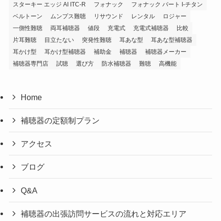
スターキー エッジ AI ITC-R
フォナック
フォナック バート I-チタン
ベルトーン
ムンプス難聴
リサウンド
レンタル
ロジャー
一側性難聴
両耳補聴器
値段
充電式
充電式補聴器
比較
片耳難聴
目立たない
突発性難聴
耳あな型
耳あな型補聴器
耳かけ型
耳かけ型補聴器
補助金
補聴器
補聴器メーカー
補聴器専門店
試聴
選び方
防水補聴器
難聴
高機能
Home
補聴器の定額制プラン
アクセス
ブログ
Q&A
補聴器の出張訪問サービスの流れと対応エリア