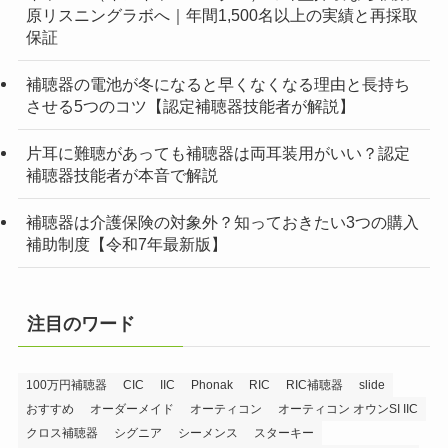
原リスニングラボへ｜年間1,500名以上の実績と再採取
保証
補聴器の電池が冬になると早くなくなる理由と長持ち
させる5つのコツ【認定補聴器技能者が解説】
片耳に難聴があっても補聴器は両耳装用がいい？認定
補聴器技能者が本音で解説
補聴器は介護保険の対象外？知っておきたい3つの購入
補助制度【令和7年最新版】
注目のワード
100万円補聴器
CIC
IIC
Phonak
RIC
RIC補聴器
slide
おすすめ
オーダーメイド
オーティコン
オーティコン オウンSI IIC
クロス補聴器
シグニア
シーメンス
スターキー