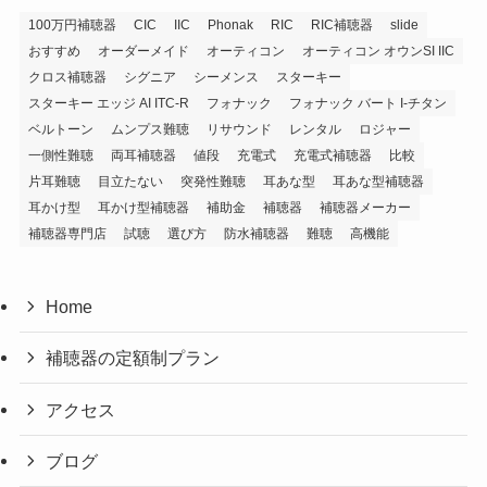
100万円補聴器
CIC
IIC
Phonak
RIC
RIC補聴器
slide
おすすめ
オーダーメイド
オーティコン
オーティコン オウンSI IIC
クロス補聴器
シグニア
シーメンス
スターキー
スターキー エッジ AI ITC-R
フォナック
フォナック バート I-チタン
ベルトーン
ムンプス難聴
リサウンド
レンタル
ロジャー
一側性難聴
両耳補聴器
値段
充電式
充電式補聴器
比較
片耳難聴
目立たない
突発性難聴
耳あな型
耳あな型補聴器
耳かけ型
耳かけ型補聴器
補助金
補聴器
補聴器メーカー
補聴器専門店
試聴
選び方
防水補聴器
難聴
高機能
Home
補聴器の定額制プラン
アクセス
ブログ