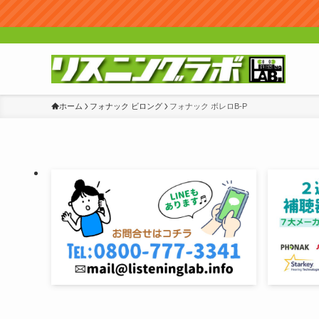
ホーム
フォナック ビロング
フォナック ボレロB-P