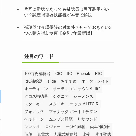
片耳に難聴があっても補聴器は両耳装用がい
い？認定補聴器技能者が本音で解説
補聴器は介護保険の対象外？知っておきたい3
つの購入補助制度【令和7年最新版】
注目のワード
100万円補聴器
CIC
IIC
Phonak
RIC
RIC補聴器
slide
おすすめ
オーダーメイド
オーティコン
オーティコン オウンSI IIC
クロス補聴器
シグニア
シーメンス
スターキー
スターキー エッジ AI ITC-R
フォナック
フォナック バート I-チタン
ベルトーン
ムンプス難聴
リサウンド
レンタル
ロジャー
一側性難聴
両耳補聴器
値段
充電式
充電式補聴器
比較
片耳難聴