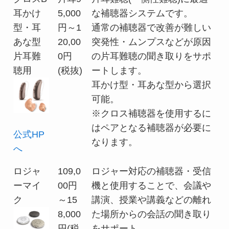
耳かけ
5,000
な補聴器システムです。
型・耳
円～1
通常の補聴器で改善が難しい
あな型
20,00
突発性・ムンプスなどが原因
片耳難
0円
の片耳難聴の聞き取りをサポ
聴用
(税抜)
ートします。
耳かけ型・耳あな型から選択
可能。
※クロス補聴器を使用するに
はペアとなる補聴器が必要に
公式HP
なります。
へ
ロジャ
109,0
ロジャー対応の補聴器・受信
ーマイ
00円
機と使用することで、会議や
ク
～15
講演、授業や講義などの離れ
8,000
た場所からの会話の聞き取り
円(税
をサポート。