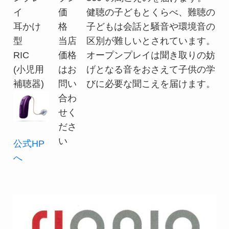
イ
価
健聴の子どもとくらべ、難聴の
耳かけ
格
子どもは会話と騒音や環境音の
型
当店
区別が難しいとされています。
RIC
価格
オープンプレイは聞き取りの妨
(小児用
はお
げとなる音をおさえて子供の学
補聴器)
問い
びに必要な聞こえを届けます。
合わ
せく
ださ
い
公式HP
へ