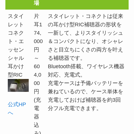
場
スタイ
片
スタイレット・コネクトは従来
レット
耳1
の耳かけ型RIC補聴器の形状を
コネク
74,
一新して、よりスタイリッシュ
ト・エ
000
＆コンパクトになり、オシャレ
ッセン
円
さと目立ちにくさの両方を叶え
シャル
～
る補聴器です。
耳かけ
60
Bluetooth搭載、ワイヤレス機器
型RIC
4,0
対応、充電式。
00
充電ケースは予備バッテリーを
円
兼ねているので、ケース単体を
(充
充電しておけば補聴器を約3回
公式HP
電
分フル充電できます。
へ
器
込
み)