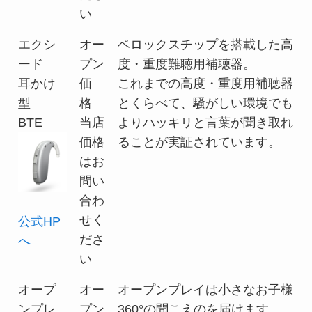
い
エクシ
オー
ベロックスチップを搭載した高
ード
プン
度・重度難聴用補聴器。
耳かけ
価
これまでの高度・重度用補聴器
型
格
とくらべて、騒がしい環境でも
BTE
当店
よりハッキリと言葉が聞き取れ
価格
ることが実証されています。
はお
問い
合わ
せく
公式HP
ださ
へ
い
オープ
オー
オープンプレイは小さなお子様
ンプレ
プン
360°の聞こえのを届けます。