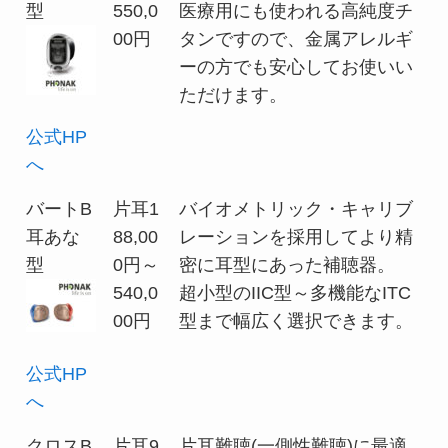
型
550,0
医療用にも使われる高純度チ
00円
タンですので、金属アレルギ
ーの方でも安心してお使いい
ただけます。
公式HP
へ
バートB
片耳1
バイオメトリック・キャリブ
耳あな
88,00
レーションを採用してより精
型
0円～
密に耳型にあった補聴器。
540,0
超小型のIIC型～多機能なITC
00円
型まで幅広く選択できます。
公式HP
へ
クロスB
片耳9
片耳難聴(一側性難聴)に最適