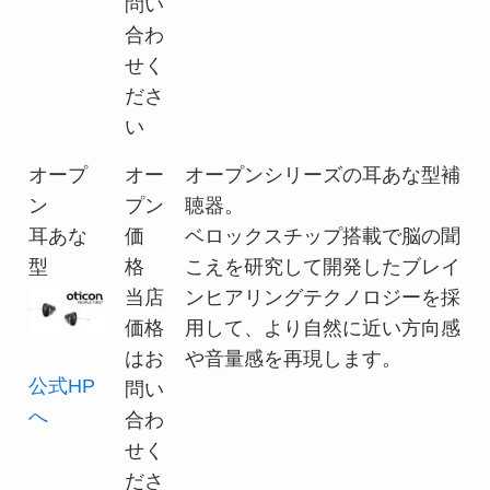
問い
合わ
せく
ださ
い
オープ
オー
オープンシリーズの耳あな型補
ン
プン
聴器。
耳あな
価
ベロックスチップ搭載で脳の聞
型
格
こえを研究して開発したブレイ
当店
ンヒアリングテクノロジーを採
価格
用して、より自然に近い方向感
はお
や音量感を再現します。
公式HP
問い
へ
合わ
せく
ださ