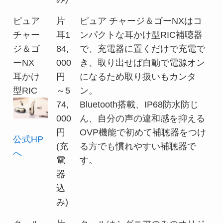
ピュア
片
ピュア チャージ＆ゴーNXはコ
チャー
耳1
ンパクトな耳かけ型RIC補聴器
ジ＆ゴ
84,
で、充電器に置くだけで充電で
ーNX
000
き、取り出せば自動で電源オン
耳かけ
円
になるため取り扱いもカンタ
型RIC
～5
ン。
74,
Bluetooth搭載、IP68防水防じ
000
ん、自分の声の違和感を抑える
円
OVP機能で初めて補聴器をつけ
公式HP
(充
る方でも慣れやすい補聴器で
へ
電
す。
器
込
み)