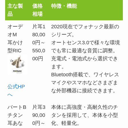
主な製
価格
特徴・機能
品
相場
オーデ
片耳1
2020現在でフォナック最新の
オM
80,00
シリーズ。
耳かけ
0円～
オートセンス3.0で様々な環境
型RIC
550,0
でも常に最適な音質に調整。
00円
充電式・電池式から選択でき
ます。
Bluetooth搭載で、ワイヤレス
マイクやスマホなどさまざま
公式HP
な外部機器に接続できます。
へ
バートB
片耳3
本体に高強度・高耐久性のチ
チタン
90,00
タンを採用して、本体を小型
耳あな
0円～
化、軽量化。