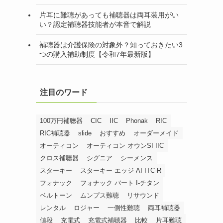
片耳に難聴があっても補聴器は両耳装用がい
い？認定補聴器技能者が本音で解説
補聴器は介護保険の対象外？知っておきたい3
つの購入補助制度【令和7年最新版】
注目のワード
100万円補聴器
CIC
IIC
Phonak
RIC
RIC補聴器
slide
おすすめ
オーダーメイド
オーティコン
オーティコン オウンSI IIC
クロス補聴器
シグニア
シーメンス
スターキー
スターキー エッジ AI ITC-R
フォナック
フォナック バート I-チタン
ベルトーン
ムンプス難聴
リサウンド
レンタル
ロジャー
一側性難聴
両耳補聴器
値段
充電式
充電式補聴器
比較
片耳難聴