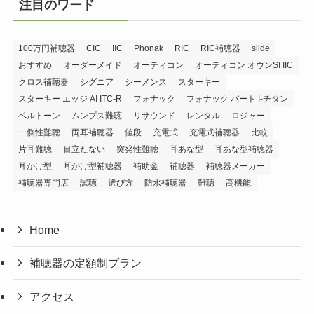
注目のワード
100万円補聴器
CIC
IIC
Phonak
RIC
RIC補聴器
slide
おすすめ
オーダーメイド
オーティコン
オーティコン オウンSI IIC
クロス補聴器
シグニア
シーメンス
スターキー
スターキー エッジ AI ITC-R
フォナック
フォナック バート I-チタン
ベルトーン
ムンプス難聴
リサウンド
レンタル
ロジャー
一側性難聴
両耳補聴器
値段
充電式
充電式補聴器
比較
片耳難聴
目立たない
突発性難聴
耳あな型
耳あな型補聴器
耳かけ型
耳かけ型補聴器
補助金
補聴器
補聴器メーカー
補聴器専門店
試聴
選び方
防水補聴器
難聴
高機能
Home
補聴器の定額制プラン
アクセス