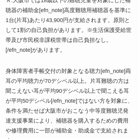
Ａ.大阪市では18歳以下の難聴児童を対象にした補
聴器の補助金[efn_note]高度難聴用補聴器を基準に
1台(片耳)あたり43,900円が支給されます。原則と
して1割の自己負担があります。※生活保護受給世
帯及び市民税非課税世帯は自己負担なし。
[/efn_note]があります。
身体障害者手帳交付の対象となる聴力[efn_note]両
耳の平均聴力が70デシベル以上。片耳難聴の方は
聞こえない耳が平均90デシベル以上で聞こえる耳
が平均50デシベル[/efn_note]ではない方を対象に、
条件を満たせば大阪市がおこなう中等度難聴児発
達支援事業により、補聴器を購入するための費用
や修理費用に一部が補助金・助成金で支給されま