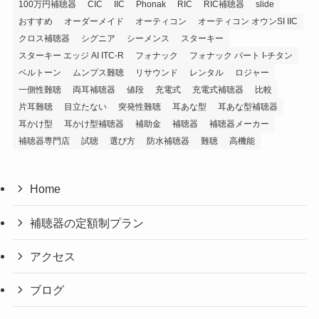
100万円補聴器
CIC
IIC
Phonak
RIC
RIC補聴器
slide
おすすめ
オーダーメイド
オーティコン
オーティコン オウンSI IIC
クロス補聴器
シグニア
シーメンス
スターキー
スターキー エッジ AI ITC-R
フォナック
フォナック バート I-チタン
ベルトーン
ムンプス難聴
リサウンド
レンタル
ロジャー
一側性難聴
両耳補聴器
値段
充電式
充電式補聴器
比較
片耳難聴
目立たない
突発性難聴
耳あな型
耳あな型補聴器
耳かけ型
耳かけ型補聴器
補助金
補聴器
補聴器メーカー
補聴器専門店
試聴
選び方
防水補聴器
難聴
高機能
Home
補聴器の定額制プラン
アクセス
ブログ