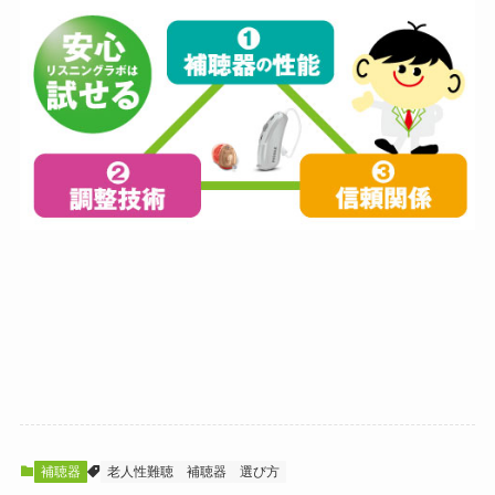
補聴器
老人性難聴
補聴器
選び方