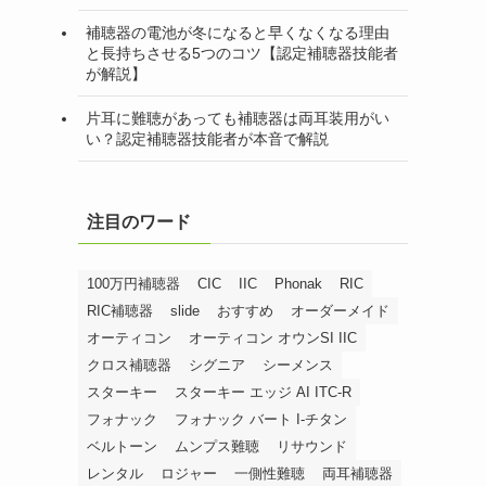
補聴器の電池が冬になると早くなくなる理由
と長持ちさせる5つのコツ【認定補聴器技能者
が解説】
片耳に難聴があっても補聴器は両耳装用がい
い？認定補聴器技能者が本音で解説
注目のワード
100万円補聴器
CIC
IIC
Phonak
RIC
RIC補聴器
slide
おすすめ
オーダーメイド
オーティコン
オーティコン オウンSI IIC
クロス補聴器
シグニア
シーメンス
スターキー
スターキー エッジ AI ITC-R
フォナック
フォナック バート I-チタン
ベルトーン
ムンプス難聴
リサウンド
レンタル
ロジャー
一側性難聴
両耳補聴器