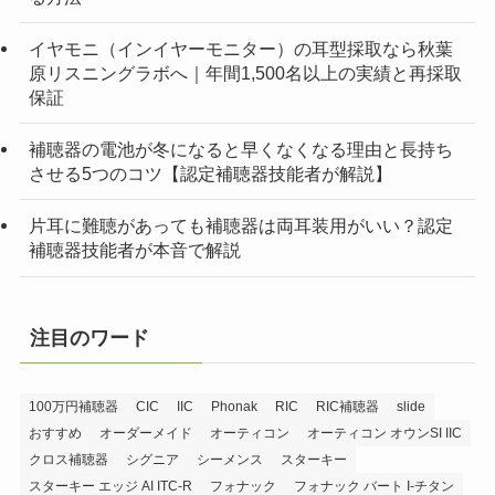
イヤモニ（インイヤーモニター）の耳型採取なら秋葉
原リスニングラボへ｜年間1,500名以上の実績と再採取
保証
補聴器の電池が冬になると早くなくなる理由と長持ち
させる5つのコツ【認定補聴器技能者が解説】
片耳に難聴があっても補聴器は両耳装用がいい？認定
補聴器技能者が本音で解説
注目のワード
100万円補聴器
CIC
IIC
Phonak
RIC
RIC補聴器
slide
おすすめ
オーダーメイド
オーティコン
オーティコン オウンSI IIC
クロス補聴器
シグニア
シーメンス
スターキー
スターキー エッジ AI ITC-R
フォナック
フォナック バート I-チタン