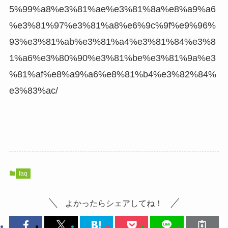
5%99%a8%e3%81%ae%e3%81%8a%e8%a9%a6
%e3%81%97%e3%81%a8%e6%9c%9f%e9%96%
93%e3%81%ab%e3%81%a4%e3%81%84%e3%8
1%a6%e3%80%90%e3%81%be%e3%81%9a%e3
%81%af%e8%a9%a6%e8%81%b4%e3%82%84%
e3%83%ac/
faq
よかったらシェアしてね！