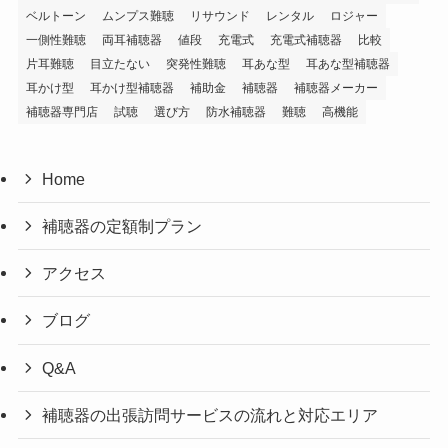
ベルトーン
ムンプス難聴
リサウンド
レンタル
ロジャー
一側性難聴
両耳補聴器
値段
充電式
充電式補聴器
比較
片耳難聴
目立たない
突発性難聴
耳あな型
耳あな型補聴器
耳かけ型
耳かけ型補聴器
補助金
補聴器
補聴器メーカー
補聴器専門店
試聴
選び方
防水補聴器
難聴
高機能
Home
補聴器の定額制プラン
アクセス
ブログ
Q&A
補聴器の出張訪問サービスの流れと対応エリア