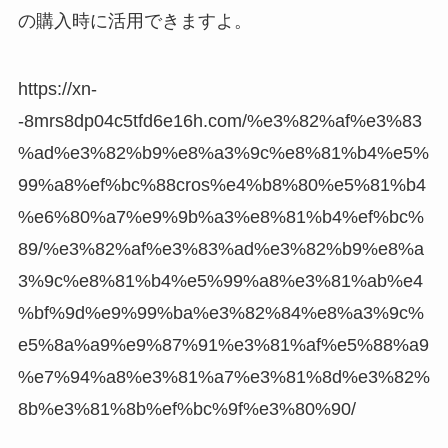
の購入時に活用できますよ。
https://xn-
-8mrs8dp04c5tfd6e16h.com/%e3%82%af%e3%83
%ad%e3%82%b9%e8%a3%9c%e8%81%b4%e5%
99%a8%ef%bc%88cros%e4%b8%80%e5%81%b4
%e6%80%a7%e9%9b%a3%e8%81%b4%ef%bc%
89/%e3%82%af%e3%83%ad%e3%82%b9%e8%a
3%9c%e8%81%b4%e5%99%a8%e3%81%ab%e4
%bf%9d%e9%99%ba%e3%82%84%e8%a3%9c%
e5%8a%a9%e9%87%91%e3%81%af%e5%88%a9
%e7%94%a8%e3%81%a7%e3%81%8d%e3%82%
8b%e3%81%8b%ef%bc%9f%e3%80%90/