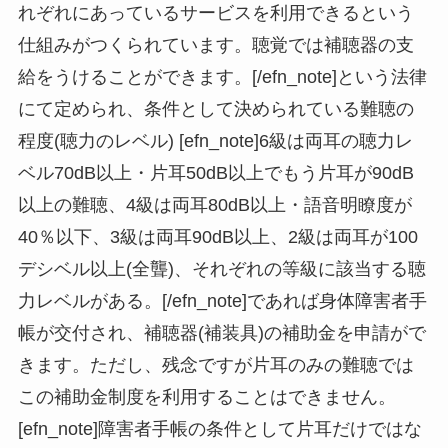
れぞれにあっているサービスを利用できるという
仕組みがつくられています。聴覚では補聴器の支
給をうけることができます。[/efn_note]という法律
にて定められ、条件として決められている難聴の
程度(聴力のレベル) [efn_note]6級は両耳の聴力レ
ベル70dB以上・片耳50dB以上でもう片耳が90dB
以上の難聴、4級は両耳80dB以上・語音明瞭度が
40％以下、3級は両耳90dB以上、2級は両耳が100
デシベル以上(全聾)、それぞれの等級に該当する聴
力レベルがある。[/efn_note]であれば身体障害者手
帳が交付され、補聴器(補装具)の補助金を申請がで
きます。ただし、残念ですが片耳のみの難聴では
この補助金制度を利用することはできません。
[efn_note]障害者手帳の条件として片耳だけではな