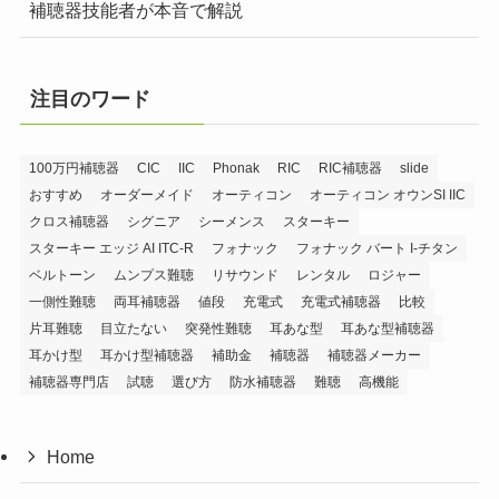
補聴器技能者が本音で解説
注目のワード
100万円補聴器
CIC
IIC
Phonak
RIC
RIC補聴器
slide
おすすめ
オーダーメイド
オーティコン
オーティコン オウンSI IIC
クロス補聴器
シグニア
シーメンス
スターキー
スターキー エッジ AI ITC-R
フォナック
フォナック バート I-チタン
ベルトーン
ムンプス難聴
リサウンド
レンタル
ロジャー
一側性難聴
両耳補聴器
値段
充電式
充電式補聴器
比較
片耳難聴
目立たない
突発性難聴
耳あな型
耳あな型補聴器
耳かけ型
耳かけ型補聴器
補助金
補聴器
補聴器メーカー
補聴器専門店
試聴
選び方
防水補聴器
難聴
高機能
Home