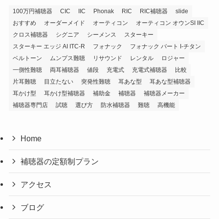
100万円補聴器
CIC
IIC
Phonak
RIC
RIC補聴器
slide
おすすめ
オーダーメイド
オーティコン
オーティコン オウンSI IIC
クロス補聴器
シグニア
シーメンス
スターキー
スターキー エッジ AI ITC-R
フォナック
フォナック バート I-チタン
ベルトーン
ムンプス難聴
リサウンド
レンタル
ロジャー
一側性難聴
両耳補聴器
値段
充電式
充電式補聴器
比較
片耳難聴
目立たない
突発性難聴
耳あな型
耳あな型補聴器
耳かけ型
耳かけ型補聴器
補助金
補聴器
補聴器メーカー
補聴器専門店
試聴
選び方
防水補聴器
難聴
高機能
Home
補聴器の定額制プラン
アクセス
ブログ