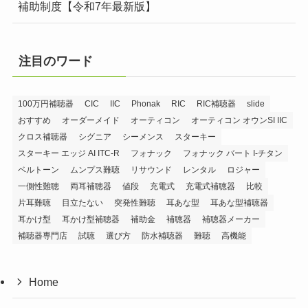
補助制度【令和7年最新版】
注目のワード
100万円補聴器
CIC
IIC
Phonak
RIC
RIC補聴器
slide
おすすめ
オーダーメイド
オーティコン
オーティコン オウンSI IIC
クロス補聴器
シグニア
シーメンス
スターキー
スターキー エッジ AI ITC-R
フォナック
フォナック バート I-チタン
ベルトーン
ムンプス難聴
リサウンド
レンタル
ロジャー
一側性難聴
両耳補聴器
値段
充電式
充電式補聴器
比較
片耳難聴
目立たない
突発性難聴
耳あな型
耳あな型補聴器
耳かけ型
耳かけ型補聴器
補助金
補聴器
補聴器メーカー
補聴器専門店
試聴
選び方
防水補聴器
難聴
高機能
Home