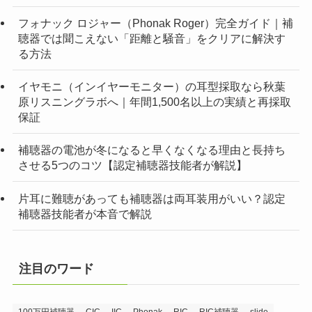
フォナック ロジャー（Phonak Roger）完全ガイド｜補
聴器では聞こえない「距離と騒音」をクリアに解決す
る方法
イヤモニ（インイヤーモニター）の耳型採取なら秋葉
原リスニングラボへ｜年間1,500名以上の実績と再採取
保証
補聴器の電池が冬になると早くなくなる理由と長持ち
させる5つのコツ【認定補聴器技能者が解説】
片耳に難聴があっても補聴器は両耳装用がいい？認定
補聴器技能者が本音で解説
注目のワード
100万円補聴器
CIC
IIC
Phonak
RIC
RIC補聴器
slide