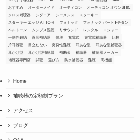
おすすめ
オーダーメイド
オーティコン
オーティコン オウンSI IIC
クロス補聴器
シグニア
シーメンス
スターキー
スターキー エッジ AI ITC-R
フォナック
フォナック バート I-チタン
ベルトーン
ムンプス難聴
リサウンド
レンタル
ロジャー
一側性難聴
両耳補聴器
値段
充電式
充電式補聴器
比較
片耳難聴
目立たない
突発性難聴
耳あな型
耳あな型補聴器
耳かけ型
耳かけ型補聴器
補助金
補聴器
補聴器メーカー
補聴器専門店
試聴
選び方
防水補聴器
難聴
高機能
Home
補聴器の定額制プラン
アクセス
ブログ
Q&A