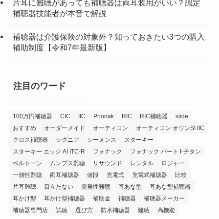
片耳に難聴があっても補聴器は両耳装用がいい？認定
補聴器技能者が本音で解説
補聴器は介護保険の対象外？知っておきたい3つの購入
補助制度【令和7年最新版】
注目のワード
100万円補聴器
CIC
IIC
Phonak
RIC
RIC補聴器
slide
おすすめ
オーダーメイド
オーティコン
オーティコン オウンSI IIC
クロス補聴器
シグニア
シーメンス
スターキー
スターキー エッジ AI ITC-R
フォナック
フォナック バート I-チタン
ベルトーン
ムンプス難聴
リサウンド
レンタル
ロジャー
一側性難聴
両耳補聴器
値段
充電式
充電式補聴器
比較
片耳難聴
目立たない
突発性難聴
耳あな型
耳あな型補聴器
耳かけ型
耳かけ型補聴器
補助金
補聴器
補聴器メーカー
補聴器専門店
試聴
選び方
防水補聴器
難聴
高機能