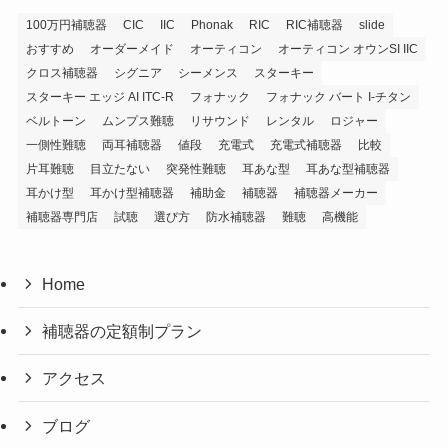
100万円補聴器
CIC
IIC
Phonak
RIC
RIC補聴器
slide
おすすめ
オーダーメイド
オーティコン
オーティコン オウンSI IIC
クロス補聴器
シグニア
シーメンス
スターキー
スターキー エッジ AI ITC-R
フォナック
フォナック バート I-チタン
ベルトーン
ムンプス難聴
リサウンド
レンタル
ロジャー
一側性難聴
両耳補聴器
値段
充電式
充電式補聴器
比較
片耳難聴
目立たない
突発性難聴
耳あな型
耳あな型補聴器
耳かけ型
耳かけ型補聴器
補助金
補聴器
補聴器メーカー
補聴器専門店
試聴
選び方
防水補聴器
難聴
高機能
Home
補聴器の定額制プラン
アクセス
ブログ