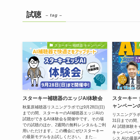
試聴
– tag –
スターキー 補聴器 キャンペーン
スターキー補聴器のエッジAI体験会
スターキー 
ャンペーン
秋葉原補聴器リスニングラボでは9月28日(日)
までの間、スターキーのAI補聴器エッジAIの
リスニングラボ
試聴ができるAI体験会を開催中です。その場
31日までの間
での試聴のほか、2週間の無料レンタルもご利
AI 試聴体験
用いただけます。この機会にぜひスターキー
キャンペーンで
の最新モデルをお試しください。 また...
シス AIの最