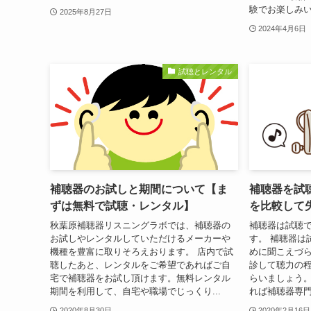
験でお楽しみいた
2025年8月27日
2024年4月6日
試聴とレンタル
補聴器のお試しと期間について【ま
補聴器を試
ずは無料で試聴・レンタル】
を比較して
秋葉原補聴器リスニングラボでは、補聴器の
補聴器は試聴
お試しやレンタルしていただけるメーカーや
す。 補聴器は
機種を豊富に取りそろえおります。 店内で試
めに聞こえづ
聴したあと、レンタルをご希望であればご自
診して聴力の
宅で補聴器をお試し頂けます。無料レンタル
らいましょう
期間を利用して、自宅や職場でじっくり...
れば補聴器専門
2020年8月30日
2020年2月16日