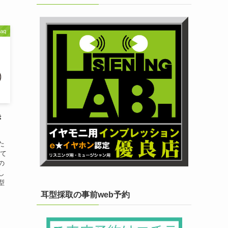
faq
き
た
って
の
し
型
耳型採取の事前web予約