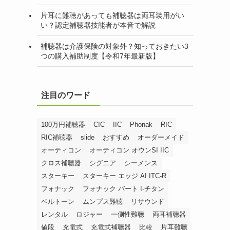
片耳に難聴があっても補聴器は両耳装用がい
い？認定補聴器技能者が本音で解説
補聴器は介護保険の対象外？知っておきたい3
つの購入補助制度【令和7年最新版】
注目のワード
100万円補聴器
CIC
IIC
Phonak
RIC
RIC補聴器
slide
おすすめ
オーダーメイド
オーティコン
オーティコン オウンSI IIC
クロス補聴器
シグニア
シーメンス
スターキー
スターキー エッジ AI ITC-R
フォナック
フォナック バート I-チタン
ベルトーン
ムンプス難聴
リサウンド
レンタル
ロジャー
一側性難聴
両耳補聴器
値段
充電式
充電式補聴器
比較
片耳難聴