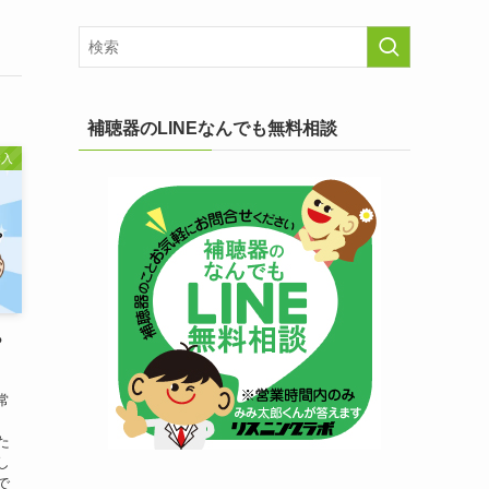
補聴器のLINEなんでも無料相談
購入
？
！
常
た
し
で