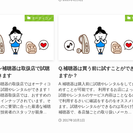
オーティコン
ン補聴器は取扱店で試聴
Q.補聴器は買う前に試すことがで
きます
ますか？
補聴器の取扱店ではオーティコ
A.補聴器は購入前に試聴やレンタルをして
し試聴やレンタルができます！
めすことが可能です。 利用するお店によ
補聴器取扱店では、おすすめの
試聴やレンタルのサービス内容はことなる
ラインナップされています。そ
で利用するさいに確認をするのをオススメ
たのご要望に合った最適な補聴
ます。試聴やレンタルができるのは耳かけ
技術者のスタッフが親身...
補聴器で、各店舗ごとの取り扱いメーカ...
2017年10月1日