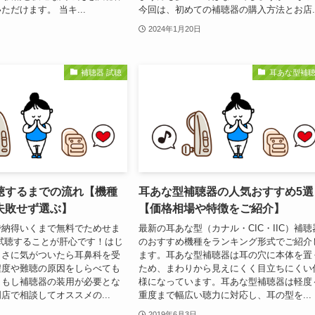
だけます。 当キ...
今回は、初めての補聴器の購入方法とお店..
2024年1月20日
補聴器 試聴
耳あな型補
聴するまでの流れ【機種
耳あな型補聴器の人気おすすめ5選
失敗せず選ぶ】
【価格相場や特徴をご紹介】
で納得いくまで無料でためせま
最新の耳あな型（カナル・CIC・IIC）補聴
試聴することが肝心です！はじ
のおすすめ機種をランキング形式でご紹介
らさに気がついたら耳鼻科を受
ます。耳あな型補聴器は耳の穴に本体を置
程度や難聴の原因をしらべても
ため、まわりから見えにくく目立ちにくい
。もし補聴器の装用が必要とな
様になっています。耳あな型補聴器は軽度
店で相談してオススメの...
重度まで幅広い聴力に対応し、耳の型を...
2019年6月3日