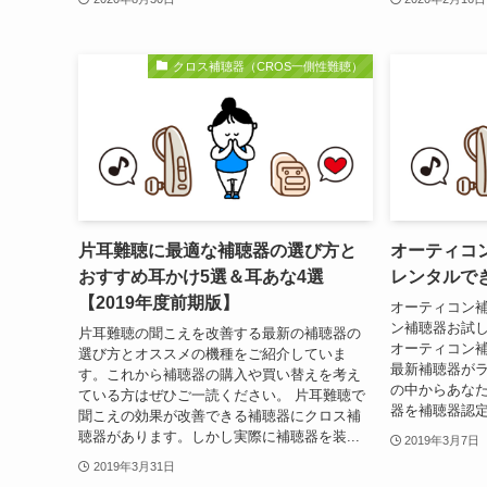
クロス補聴器（CROS一側性難聴）
片耳難聴に最適な補聴器の選び方と
オーティコ
おすすめ耳かけ5選＆耳あな4選
レンタルで
【2019年度前期版】
オーティコン
ン補聴器お試
片耳難聴の聞こえを改善する最新の補聴器の
オーティコン
選び方とオススメの機種をご紹介していま
最新補聴器が
す。これから補聴器の購入や買い替えを考え
の中からあな
ている方はぜひご一読ください。 片耳難聴で
器を補聴器認定
聞こえの効果が改善できる補聴器にクロス補
聴器があります。しかし実際に補聴器を装...
2019年3月7日
2019年3月31日