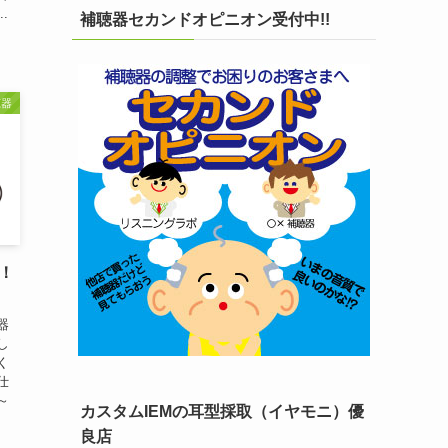
.
補聴器セカンドオピニオン受付中!!
聴器
！
器
し
く
仕
～
カスタムIEMの耳型採取（イヤモニ）優
良店