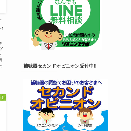
す
ィ
キ
ダ
オ
異
わ
補聴器セカンドオピニオン受付中!!
向け