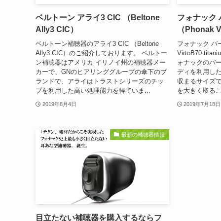
ベルトーン アライ3 CIC （Beltone
フォナック バ
Ally3 CIC）
（Phonak Vi
ベルトーン補聴器のアライ3 CIC （Beltone
フォナック バート
Ally3 CIC）のご紹介しております。 ベルトー
VirtoB70 ti
ン補聴器はアメリカ イリノイ州の補聴器メー
ォナックのバー
カーで、GNのヒアリンググループの傘下のブ
ディを利用し
ランドで、アライはトラストシリーズのチッ
収まるサイズ
プを利用した高い処理能力を得ていま...
を大きく取るこ
2019年8月4日
2019年7月18日
最新の補聴器情報
目立たない補聴器を購入するならフ