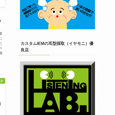
も
形
に
た
カスタムIEMの耳型採取（イヤモニ）優
ー
良店
相
聴器