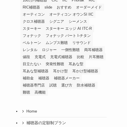
100万円補聴器
CIC
IIC
Phonak
RIC
RIC補聴器
slide
おすすめ
オーダーメイド
オーティコン
オーティコン オウンSI IIC
クロス補聴器
シグニア
シーメンス
スターキー
スターキー エッジ AI ITC-R
フォナック
フォナック バート I-チタン
ベルトーン
ムンプス難聴
リサウンド
レンタル
ロジャー
一側性難聴
両耳補聴器
値段
充電式
充電式補聴器
比較
片耳難聴
目立たない
突発性難聴
耳あな型
耳あな型補聴器
耳かけ型
耳かけ型補聴器
補助金
補聴器
補聴器メーカー
補聴器専門店
試聴
選び方
防水補聴器
難聴
高機能
Home
補聴器の定額制プラン