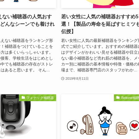
えない補聴器の人気おす
若い女性に人気の補聴器おすすめ5
【どんなシーンでも着けれ
選！【製品の寿命を延ばすヒミツ
伝授】
見えない補聴器をランキング形
若い女性に人気の最新補聴器をランキング
す！補聴器をつけていることを
式でご紹介しています。おすすめの補聴器
い方は多くいらっしゃいます。
はデザインがかわいい見せる補聴器や目立
や接客、学校生活をはじめとし
ない最小補聴器など売れ筋の補聴器を、メ
の中でも補聴器の存在がストレ
カー別に補聴器の基本情報や特徴・価格の
はあると思います。 そん...
場まで、補聴器専門店のスタッフがわか...
2019年8月11日
フォナック補聴器
Beltone補