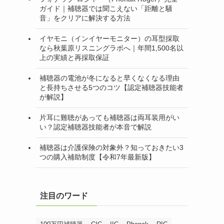
ガイド｜補聴器では聞こえない「距離と騒
音」をクリアに解決する方法
イヤモニ（インイヤーモニター）の耳型採取
なら秋葉原リスニングラボへ｜年間1,500名以
上の実績と再採取保証
補聴器の電池が冬になると早くなくなる理由
と長持ちさせる5つのコツ【認定補聴器技能者
が解説】
片耳に難聴があっても補聴器は両耳装用がい
い？認定補聴器技能者が本音で解説
補聴器は介護保険の対象外？知っておきたい3
つの購入補助制度【令和7年最新版】
注目のワード