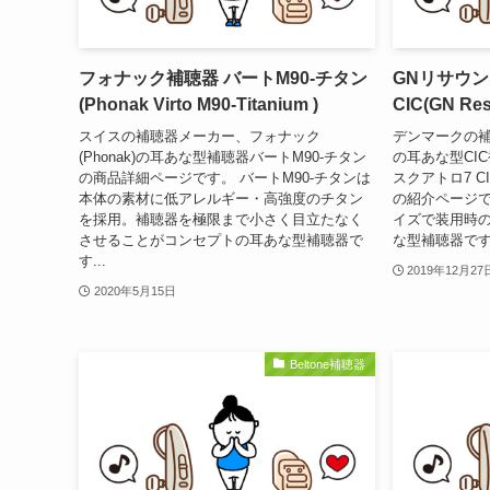
フォナック補聴器 バートM90-チタン
GNリサウン
(Phonak Virto M90-Titanium )
CIC(GN Res
スイスの補聴器メーカー、フォナック
デンマークの補
(Phonak)の耳あな型補聴器バートM90-チタン
の耳あな型CI
の商品詳細ページです。 バートM90-チタンは
スクアトロ7 CIC(G
本体の素材に低アレルギー・高強度のチタン
の紹介ページで
を採用。補聴器を極限まで小さく目立たなく
イズで装用時
させることがコンセプトの耳あな型補聴器で
な型補聴器です
す...
2019年12月27
2020年5月15日
Beltone補聴器