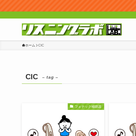
ホーム
CIC
CIC
– tag –
フォナック補聴器