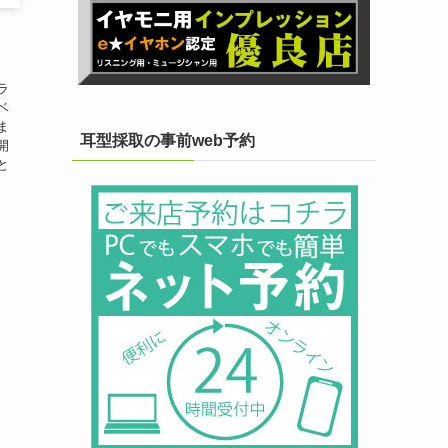
ラ
ベ
ま
耳型採取の事前web予約
開
と