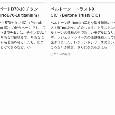
ートB70-10 チタン
ベルトーン トラスト9
rtoB70-10 titanium）
CIC（Beltone Trust9 CIC)
B70チタン IIC （Phonak
ベルトーン(Beltone)の耳あな型補聴器のト
tanium IIC）の紹介ページです。 フ
スト9(Trust9)をご紹介します。トラストは
トB70チタンは、チタン製のボ
ルトーンの機種の中で新しいモデルになり
た耳あな型補聴器で、耳あなに
す。レジェンドシリーズの後継機種として
でも装着感を軽くしたり、出力
発されました。レジェンドシリーズの良い
とができるなど、小...
ころを引き継ぎ、さらに改良を加えら...
2019年5月3日