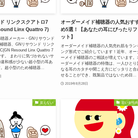
ド リンクスクアトロ7
オーダーメイド補聴器の人気おす
ound Linx Quattro 7)
め5選！【あなたの耳にぴったりフ
ット】
聴器メーカー・GNリサウンド
C補聴器、GNリサウンド リンク
オーダーメイド補聴器の人気売れ筋をラン
N Resound Linx Quattro 7
ング形式でご紹介しています！近年、オー
す。 まわりに気づかれないサ
ーメイド補聴器のご相談が増えています。
の違和感が少ない超小型の耳あ
ーダーメイド補聴器の特徴は、一人ひとり
。超小型のため補聴器...
なる耳のカタチや聞こえ方にピッタリと合
せることができ、既製品ではないため目...
日
2019年8月28日
見えない
若い女性