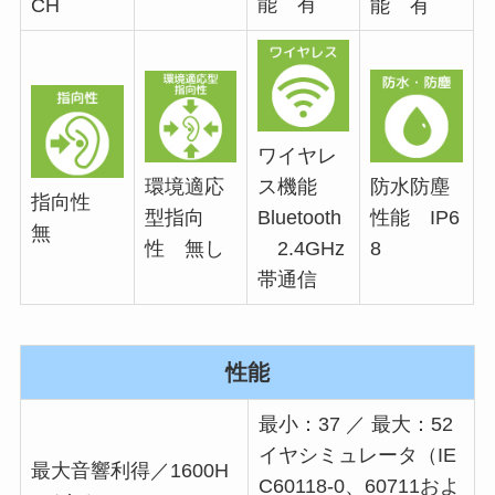
能 有
CH
能 有
ワイヤレ
環境適応
ス機能
防水防塵
指向性
型指向
Bluetooth
性能 IP6
無
性 無し
2.4GHz
8
帯通信
性能
最小：37 ／ 最大：52
イヤシミュレータ（IE
最大音響利得／1600H
C60118-0、60711およ