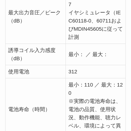
7
最大出力音圧／ピーク
イヤシミュレータ（IE
（dB）
C60118-0、60711およ
びMDIN45605に従って
計測
誘導コイル入力感度
最小： ／ 最大：
（dB）
使用電池
312
最小：110 ／ 最大：12
0
※実際の電池寿命は、
電池寿命（時間）
電池の品質、使用状
況、動作機能、聴力レ
ベル、環境によって異