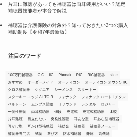
片耳に難聴があっても補聴器は両耳装用がいい？認定
補聴器技能者が本音で解説
補聴器は介護保険の対象外？知っておきたい3つの購入
補助制度【令和7年最新版】
注目のワード
100万円補聴器
CIC
IIC
Phonak
RIC
RIC補聴器
slide
おすすめ
オーダーメイド
オーティコン
オーティコン オウンSI IIC
クロス補聴器
シグニア
シーメンス
スターキー
スターキー エッジ AI ITC-R
フォナック
フォナック バート I-チタン
ベルトーン
ムンプス難聴
リサウンド
レンタル
ロジャー
一側性難聴
両耳補聴器
値段
充電式
充電式補聴器
比較
片耳難聴
目立たない
突発性難聴
耳あな型
耳あな型補聴器
耳かけ型
耳かけ型補聴器
補助金
補聴器
補聴器メーカー
補聴器専門店
試聴
選び方
防水補聴器
難聴
高機能