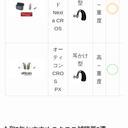
型
ド
～
Nexi
重
a CR
度
OS
オー
耳かけ
ティ
高
型
コン
～
CRO
重
S
度
PX