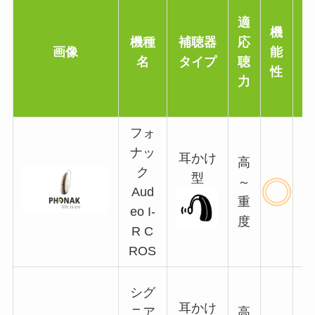
適
機
機種
補聴器
応
画像
能
名
タイプ
聴
性
力
フォ
ナッ
耳かけ
高
ク
型
～
Aud
重
eo I-
度
R C
ROS
シグ
耳かけ
ニア
高