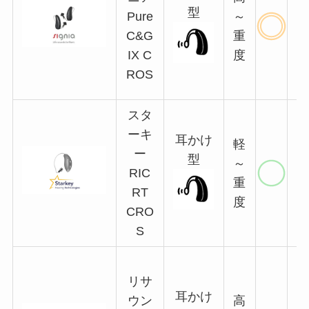
型
Pure
～
C&G
重
IX C
度
ROS
スタ
ーキ
耳かけ
軽
ー
型
～
RIC
重
RT
度
CRO
S
リサ
耳かけ
ウン
高