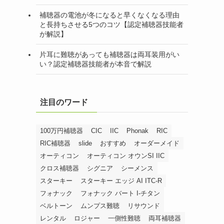
補聴器の電池が冬になると早くなくなる理由
と長持ちさせる5つのコツ【認定補聴器技能者
が解説】
片耳に難聴があっても補聴器は両耳装用がい
い？認定補聴器技能者が本音で解説
注目のワード
100万円補聴器
CIC
IIC
Phonak
RIC
RIC補聴器
slide
おすすめ
オーダーメイド
オーティコン
オーティコン オウンSI IIC
クロス補聴器
シグニア
シーメンス
スターキー
スターキー エッジ AI ITC-R
フォナック
フォナック バート I-チタン
ベルトーン
ムンプス難聴
リサウンド
レンタル
ロジャー
一側性難聴
両耳補聴器