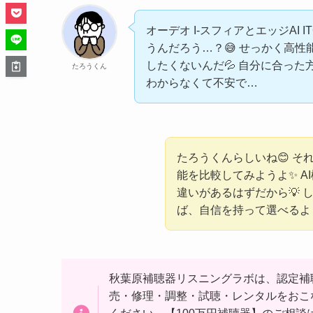
オーデオ I-スフィアとエッジAI
うんだろう…？😅 せっかく高
したくないんだ💦 自分に合っ
たろうくん
わからなくて不安で…
たろうくんらしいね😊 
能を比較してみようよ✨ 
違いがあるはずだから💡
ば、自信を持って選べるよ
秋葉原補聴器リスニングラボは、認定補
売・修理・調整・試聴・レンタルをおこ