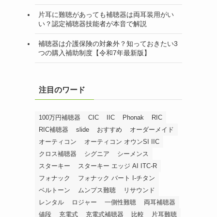
片耳に難聴があっても補聴器は両耳装用がい
い？認定補聴器技能者が本音で解説
補聴器は介護保険の対象外？知っておきたい3
つの購入補助制度【令和7年最新版】
注目のワード
100万円補聴器
CIC
IIC
Phonak
RIC
RIC補聴器
slide
おすすめ
オーダーメイド
オーティコン
オーティコン オウンSI IIC
クロス補聴器
シグニア
シーメンス
スターキー
スターキー エッジ AI ITC-R
フォナック
フォナック バート I-チタン
ベルトーン
ムンプス難聴
リサウンド
レンタル
ロジャー
一側性難聴
両耳補聴器
値段
充電式
充電式補聴器
比較
片耳難聴