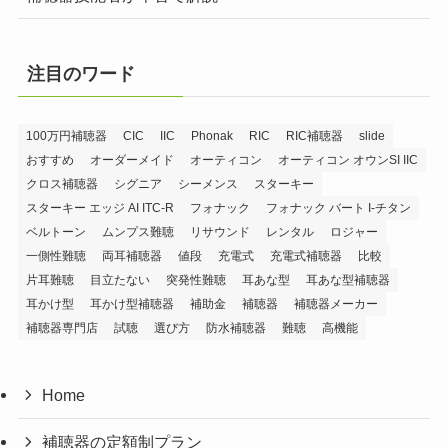
注目のワード
100万円補聴器
CIC
IIC
Phonak
RIC
RIC補聴器
slide
おすすめ
オーダーメイド
オーティコン
オーティコン オウンSI IIC
クロス補聴器
シグニア
シーメンス
スターキー
スターキー エッジ AI ITC-R
フォナック
フォナック バート I-チタン
ベルトーン
ムンプス難聴
リサウンド
レンタル
ロジャー
一側性難聴
両耳補聴器
値段
充電式
充電式補聴器
比較
片耳難聴
目立たない
突発性難聴
耳あな型
耳あな型補聴器
耳かけ型
耳かけ型補聴器
補助金
補聴器
補聴器メーカー
補聴器専門店
試聴
選び方
防水補聴器
難聴
高機能
Home
補聴器の定額制プラン