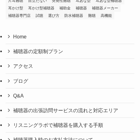
片耳難聴
目立たない
突発性難聴
耳あな型
耳あな型補聴器
耳かけ型
耳かけ型補聴器
補助金
補聴器
補聴器メーカー
補聴器専門店
試聴
選び方
防水補聴器
難聴
高機能
Home
補聴器の定額制プラン
アクセス
ブログ
Q&A
補聴器の出張訪問サービスの流れと対応エリア
リスニングラボで補聴器を購入する手順
補聴器購入時のお支払方法について