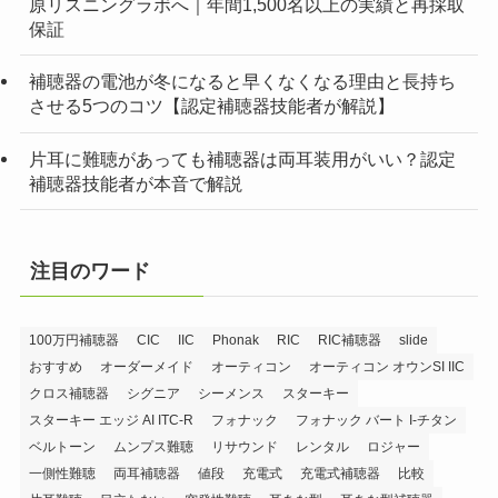
原リスニングラボへ｜年間1,500名以上の実績と再採取
保証
補聴器の電池が冬になると早くなくなる理由と長持ち
させる5つのコツ【認定補聴器技能者が解説】
片耳に難聴があっても補聴器は両耳装用がいい？認定
補聴器技能者が本音で解説
注目のワード
100万円補聴器
CIC
IIC
Phonak
RIC
RIC補聴器
slide
おすすめ
オーダーメイド
オーティコン
オーティコン オウンSI IIC
クロス補聴器
シグニア
シーメンス
スターキー
スターキー エッジ AI ITC-R
フォナック
フォナック バート I-チタン
ベルトーン
ムンプス難聴
リサウンド
レンタル
ロジャー
一側性難聴
両耳補聴器
値段
充電式
充電式補聴器
比較